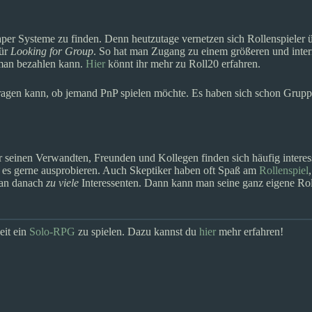
Paper Systeme zu finden. Denn heutzutage vernetzen sich Rollenspieler 
ür
Looking for Group
. So hat man Zugang zu einem größeren und intern
e man bezahlen kann.
Hier
könnt ihr mehr zu Roll20 erfahren.
ragen kann, ob jemand PnP spielen möchte. Es haben sich schon Grupp
r seinen Verwandten, Freunden und Kollegen finden sich häufig interes
es gerne ausprobieren. Auch Skeptiker haben oft Spaß am
Rollenspiel
man danach
zu viele
Interessenten. Dann kann man seine ganz eigene Rol
eit ein
Solo-RPG
zu spielen. Dazu kannst du
hier
mehr erfahren!