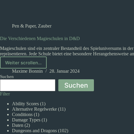
Pen & Paper
,
Zauber
Die Verschiedenen Magieschulen in D&D
Magieschulen sind ein zentraler Bestandteil des Spieluniversums in d
repräsentieren. Jede Schule bietet eine besondere Herangehensweise a
Weiter scrollen...
Die
Verschiedenen
Maxime Bonnin
28. Januar 2024
Magieschulen
Suchen
in
Suchen
D&D
Filter
Ability Scores
(1)
Alternative Regelwerke
(11)
Conditions
(1)
Damage Types
(1)
Daten
(2)
Dungeons and Dragons
(102)