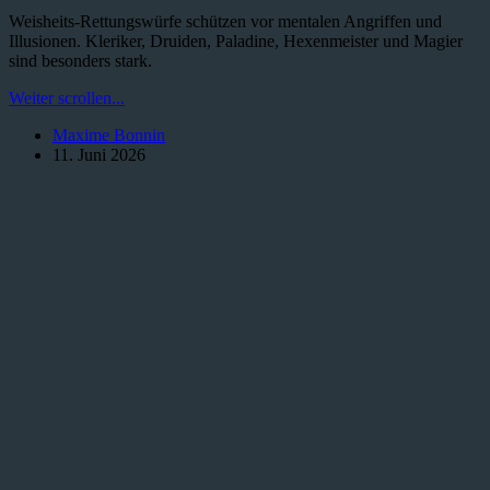
Weisheits-Rettungswürfe schützen vor mentalen Angriffen und
Illusionen. Kleriker, Druiden, Paladine, Hexenmeister und Magier
sind besonders stark.
Weisheits-
Weiter scrollen...
Rettungswürfe
Maxime Bonnin
in
11. Juni 2026
D&D:
Der
Schutz
des
Geistes