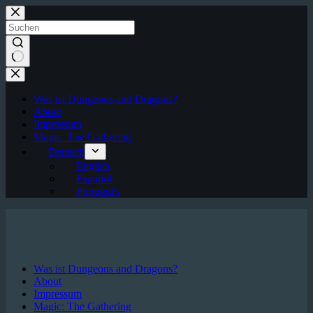
Zum
Inhalt
springen
Keine
Ergebnisse
Was ist Dungeons and Dragons?
About
Impressum
Magic: The Gathering
Deutsch
English
Español
Português
Was ist Dungeons and Dragons?
About
Impressum
Magic: The Gathering