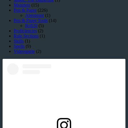
Monsters
(15)
Pen & Paper
(226)
Abenteuer
(1)
Pen & Paper Tools
(14)
Roll20
(5)
Proficiencies
(2)
Rule Sections
(1)
Skills
(1)
Spells
(9)
Videospiele
(2)