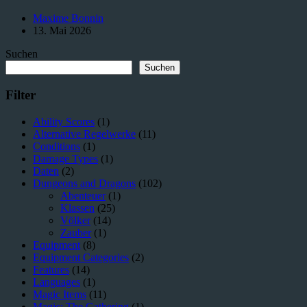
Werkzeuge
Maxime Bonnin
in
13. Mai 2026
D&D:
Von
Suchen
einfachen
Reparaturen
Suchen
zu
Feuerwaffen
Filter
Ability Scores
(1)
Alternative Regelwerke
(11)
Conditions
(1)
Damage Types
(1)
Daten
(2)
Dungeons and Dragons
(102)
Abenteuer
(1)
Klassen
(25)
Völker
(14)
Zauber
(1)
Equipment
(8)
Equipment Categories
(2)
Features
(14)
Languages
(1)
Magic Items
(11)
Magic: The Gathering
(1)