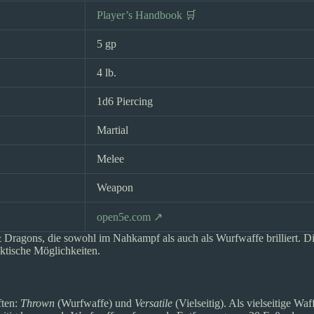
Player’s Handbook 🛒
5 gp
4 lb.
1d6 Piercing
Martial
Melee
Weapon
open5e.com ↗
& Dragons, die sowohl im Nahkampf als auch als Wurfwaffe brilliert. D
aktische Möglichkeiten.
ften:
Thrown
(Wurfwaffe) und
Versatile
(Vielseitig). Als vielseitige Wa