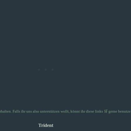
rhalten. Falls ihr uns also unterstützen wollt, könnt ihr
diese links 🛒
gerne benutze
Trident