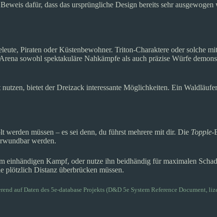
 Beweis dafür, dass das ursprüngliche Design bereits sehr ausgewogen
eleute, Piraten oder Küstenbewohner. Triton-Charaktere oder solche mi
r Arena sowohl spektakuläre Nahkämpfe als auch präzise Würfe demonstr
t nutzen, bietet der Dreizack interessante Möglichkeiten. Ein Waldläu
 werden müssen – es sei denn, du führst mehrere mit dir. Die
Topple
-
verwundbar werden.
 im einhändigen Kampf, oder nutze ihn beidhändig für maximalen Scha
e plötzlich Distanz überbrücken müssen.
ierend auf Daten des
5e-database
Projekts (D&D 5e System Reference Document, lize