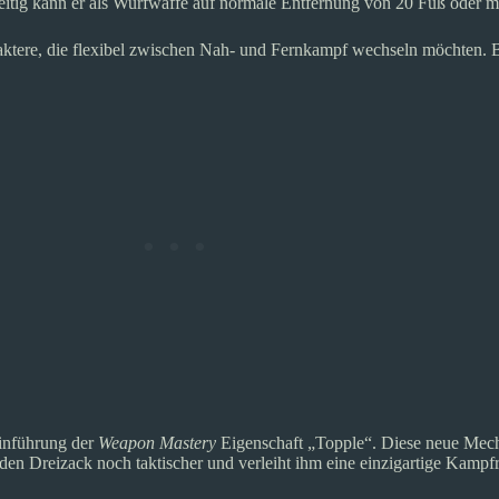
ig kann er als Wurfwaffe auf normale Entfernung von 20 Fuß oder mit
raktere, die flexibel zwischen Nah- und Fernkampf wechseln möchten
Einführung der
Weapon Mastery
Eigenschaft „Topple“. Diese neue Mech
en Dreizack noch taktischer und verleiht ihm eine einzigartige Kampfr