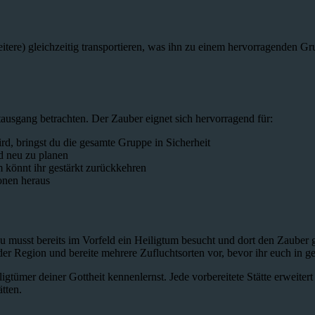
ere) gleichzeitig transportieren, was ihn zu einem hervorragenden Grup
tausgang betrachten. Der Zauber eignet sich hervorragend für:
d, bringst du die gesamte Gruppe in Sicherheit
d neu zu planen
 könnt ihr gestärkt zurückkehren
onen heraus
u musst bereits im Vorfeld ein Heiligtum besucht und dort den Zauber 
er Region und bereite mehrere Zufluchtsorten vor, bevor ihr euch in ge
igtümer deiner Gottheit kennenlernst. Jede vorbereitete Stätte erweiter
tten.