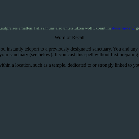
Kaufpreises erhalten. Falls ihr uns also unterstützen wollt, könnt ihr
diese links 🛒
ge
Word of Recall
you instantly teleport to a previously designated sanctuary. You and any
r sanctuary (see below). If you cast this spell without first preparing a
thin a location, such as a temple, dedicated to or strongly linked to your