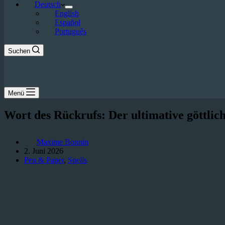
Deutsch
English
Español
Português
Suchen
Menü
Wort des Rückrufs: Der ultimative göttli
Maxime Bonnin
2. Juni 2026
Pen & Paper
,
Spells