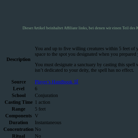
Dieser Artikel beinhaltet Affiliate links, bei denen wir einen Teil des 
You and up to five willing creatures within 5 feet of 
space to the spot you designated when you prepared you
Description
You must designate a sanctuary by casting this spell wi
isn’t dedicated to your deity, the spell has no effect.
Source
Player’s Handbook 🛒
Level
6
School
Conjuration
Casting Time
1 action
Range
5 feet
Components
V
Duration
Instantaneous
Concentration
No
Ritual
No