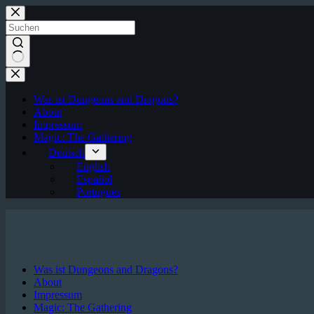
Zum
Inhalt
springen
Keine
Ergebnisse
Was ist Dungeons and Dragons?
About
Impressum
Magic: The Gathering
Deutsch
English
Español
Português
Was ist Dungeons and Dragons?
About
Impressum
Magic: The Gathering