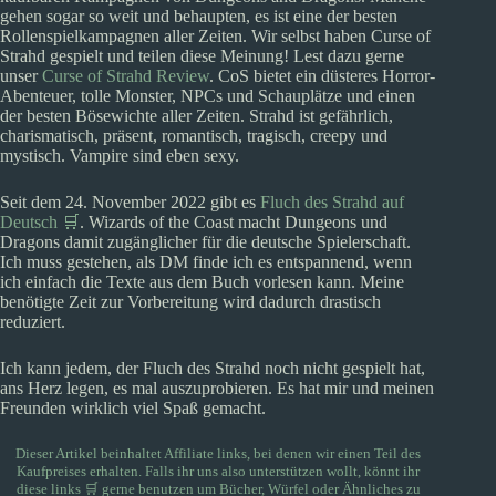
gehen sogar so weit und behaupten, es ist eine der besten
Rollenspielkampagnen aller Zeiten. Wir selbst haben Curse of
Strahd gespielt und teilen diese Meinung! Lest dazu gerne
unser
Curse of Strahd Review
. CoS bietet ein düsteres Horror-
Abenteuer, tolle Monster, NPCs und Schauplätze und einen
der besten Bösewichte aller Zeiten. Strahd ist gefährlich,
charismatisch, präsent, romantisch, tragisch, creepy und
mystisch. Vampire sind eben sexy.
Seit dem 24. November 2022 gibt es
Fluch des Strahd auf
Deutsch 🛒
. Wizards of the Coast macht Dungeons und
Dragons damit zugänglicher für die deutsche Spielerschaft.
Ich muss gestehen, als DM finde ich es entspannend, wenn
ich einfach die Texte aus dem Buch vorlesen kann. Meine
benötigte Zeit zur Vorbereitung wird dadurch drastisch
reduziert.
Ich kann jedem, der Fluch des Strahd noch nicht gespielt hat,
ans Herz legen, es mal auszuprobieren. Es hat mir und meinen
Freunden wirklich viel Spaß gemacht.
Dieser Artikel beinhaltet Affiliate links, bei denen wir einen Teil des
Kaufpreises erhalten. Falls ihr uns also unterstützen wollt, könnt ihr
diese links 🛒
gerne benutzen um Bücher, Würfel oder Ähnliches zu