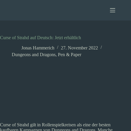
Zum
Inhalt
springen
Curse of Strahd auf Deutsch: Jetzt erhältlich
Jonas Hammerich
27. November 2022
Dungeons and Dragons
,
Pen & Paper
Curse of Strahd gilt in Rollenspielkreisen als eine der besten
kaufbaren Kampagnen von Dungeons and Dragons. Manche