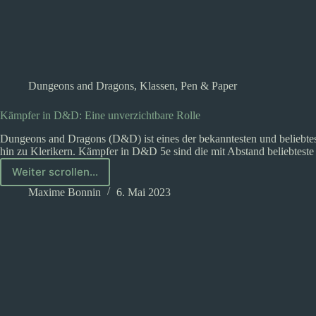
Dungeons and Dragons
,
Klassen
,
Pen & Paper
Kämpfer in D&D: Eine unverzichtbare Rolle
Dungeons and Dragons (D&D) ist eines der bekanntesten und beliebtest
hin zu Klerikern. Kämpfer in D&D 5e sind die mit Abstand beliebteste
Weiter scrollen...
Kämpfer
in
Maxime Bonnin
6. Mai 2023
D&D:
Eine
unverzichtbare
Rolle