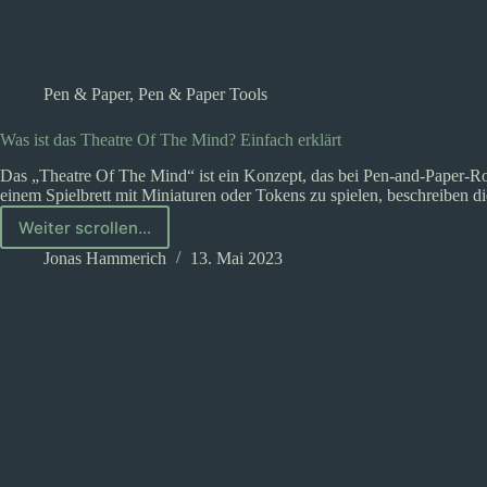
Pen & Paper
,
Pen & Paper Tools
Was ist das Theatre Of The Mind? Einfach erklärt
Das „Theatre Of The Mind“ ist ein Konzept, das bei Pen-and-Paper-Ro
einem Spielbrett mit Miniaturen oder Tokens zu spielen, beschreiben d
Weiter scrollen...
Was
ist
Jonas Hammerich
13. Mai 2023
das
Theatre
Of
The
Mind?
Einfach
erklärt