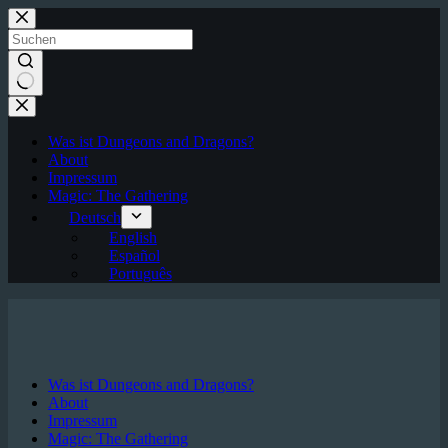
Zum
Inhalt
springen
Keine
Ergebnisse
Was ist Dungeons and Dragons?
About
Impressum
Magic: The Gathering
Deutsch
English
Español
Português
Was ist Dungeons and Dragons?
About
Impressum
Magic: The Gathering