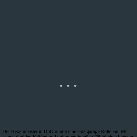
Der Hexenmeister in DnD nimmt eine einzigartige Rolle ein. Mit
seinen dunklen Kräften und unkonventionellen Fähigkeiten bietet er,