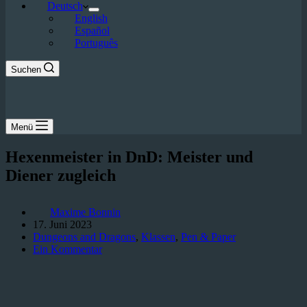
Deutsch
English
Español
Português
Suchen
Menü
Hexenmeister in DnD: Meister und
Diener zugleich
Maxime Bonnin
17. Juni 2023
Dungeons and Dragons
,
Klassen
,
Pen & Paper
Ein Kommentar