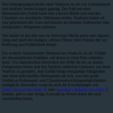
Die Hintergrundgeschichte eines Warlocks ist oft von Geheimnissen
und dunklen Verstrickungen geprägt. Der Pakt mit einer
übernatürlichen Entität kann eine schwere Bürde sein und den
Charakter vor moralische Dilemmata stellen. Warlocks haben oft
eine geheimnisvolle Aura und können als einsame Außenseiter oder
manipulative Intriganten auftreten.
Wie immer ist das aber nur ein Stereotyp! Macht gerne euer eigenes
Ding und spielt den lustigen, offenen Diener eines Patrons der nur
Hoffnung und Fröhlichkeit bringt!
Ein weiteres faszinierendes Merkmal des Warlocks ist die Vielfalt
der übernatürlichen Entitäten, mit denen er einen Pakt schließen
kann. Von dämonischen Herrschern der Hölle bis hin zu uralten
Feengeistern bieten sich den Spielern zahlreiche Optionen, um ihren
Warlock zu gestalten. Jede Entität bringt einzigartige Fähigkeiten
und einen individuellen Hintergrund mit sich, was eine große
Vielfalt an Rollenspiel- und Charakterentwicklungsmöglichkeiten
ermöglicht. Besonders wenn ihr auch die Erweiterungen wie
Tasha’s Kessel mit Allem 🛒
oder
Xanathar’s Ratgeber für Alles 🛒
benutzt, gibt es eine riesige Auswahl an Wesen denen ihr euch
verschreiben könnt.