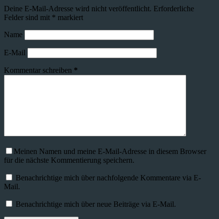
Deine E-Mail-Adresse wird nicht veröffentlicht.
Erforderliche
Felder sind mit
*
markiert
Name
E-Mail
Kommentar schreiben
*
Meinen Namen und meine E-Mail-Adresse in diesem Browser
für die nächste Kommentierung speichern.
Benachrichtige mich über nachfolgende Kommentare via E-
Mail.
Benachrichtige mich über neue Beiträge via E-Mail.