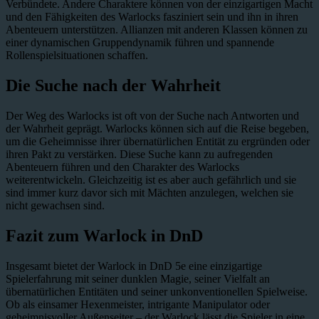
Verbündete. Andere Charaktere können von der einzigartigen Macht
und den Fähigkeiten des Warlocks fasziniert sein und ihn in ihren
Abenteuern unterstützen. Allianzen mit anderen Klassen können zu
einer dynamischen Gruppendynamik führen und spannende
Rollenspielsituationen schaffen.
Die Suche nach der Wahrheit
Der Weg des Warlocks ist oft von der Suche nach Antworten und
der Wahrheit geprägt. Warlocks können sich auf die Reise begeben,
um die Geheimnisse ihrer übernatürlichen Entität zu ergründen oder
ihren Pakt zu verstärken. Diese Suche kann zu aufregenden
Abenteuern führen und den Charakter des Warlocks
weiterentwickeln. Gleichzeitig ist es aber auch gefährlich und sie
sind immer kurz davor sich mit Mächten anzulegen, welchen sie
nicht gewachsen sind.
Fazit zum Warlock in DnD
Insgesamt bietet der Warlock in DnD 5e eine einzigartige
Spielerfahrung mit seiner dunklen Magie, seiner Vielfalt an
übernatürlichen Entitäten und seiner unkonventionellen Spielweise.
Ob als einsamer Hexenmeister, intrigante Manipulator oder
geheimnisvoller Außenseiter – der Warlock lässt die Spieler in eine