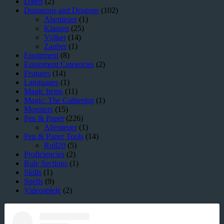
Daten
(2)
Dungeons and Dragons
(102)
Abenteuer
(1)
Klassen
(25)
Völker
(14)
Zauber
(1)
Equipment
(8)
Equipment Categories
(2)
Features
(14)
Languages
(1)
Magic Items
(11)
Magic: The Gathering
(1)
Monsters
(15)
Pen & Paper
(226)
Abenteuer
(1)
Pen & Paper Tools
(14)
Roll20
(5)
Proficiencies
(2)
Rule Sections
(1)
Skills
(1)
Spells
(9)
Videospiele
(2)