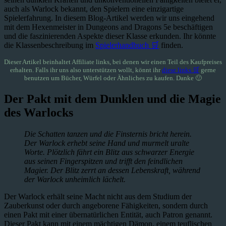
auch als Warlock bekannt, den Spielern eine einzigartige
Spielerfahrung. In diesem Blog-Artikel werden wir uns eingehend
mit dem Hexenmeister in Dungeons and Dragons 5e beschäftigen
und die faszinierenden Aspekte dieser Klasse erkunden. Ihr könnte
die Klassenbeschreibung im
Spielerhandbuch 🛒
finden.
Dieser Artikel beinhaltet Affiliate links, bei denen wir einen Teil des Kaufpreises
erhalten. Falls ihr uns also unterstützen wollt, könnt ihr
diese links 🛒
gerne
benutzen um Bücher, Würfel oder Ähnliches zu kaufen. Danke 🙂
Der Pakt mit dem Dunklen und die Magie
des Warlocks
Die Schatten tanzen und die Finsternis bricht herein.
Der Warlock erhebt seine Hand und murmelt uralte
Worte. Plötzlich fährt ein Blitz aus schwarzer Energie
aus seinen Fingerspitzen und trifft den feindlichen
Magier. Der Blitz zerrt an dessen Lebenskraft, während
der Warlock unheimlich lächelt.
Der Warlock erhält seine Macht nicht aus dem Studium der
Zauberkunst oder durch angeborene Fähigkeiten, sondern durch
einen Pakt mit einer übernatürlichen Entität, auch Patron genannt.
Dieser Pakt kann mit einem mächtigen Dämon, einem teuflischen