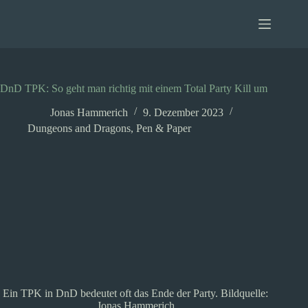
Zum
Inhalt
springen
DnD TPK: So geht man richtig mit einem Total Party Kill um
Jonas Hammerich
9. Dezember 2023
Dungeons and Dragons
,
Pen & Paper
Ein TPK in DnD bedeutet oft das Ende der Party. Bildquelle:
Jonas Hammerich