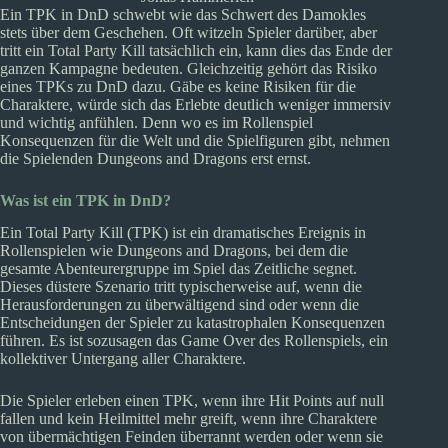
Ein TPK in DnD schwebt wie das Schwert des Damokles
stets über dem Geschehen. Oft witzeln Spieler darüber, aber
tritt ein Total Party Kill tatsächlich ein, kann dies das Ende der
ganzen Kampagne bedeuten. Gleichzeitig gehört das Risiko
eines TPKs zu DnD dazu. Gäbe es keine Risiken für die
Charaktere, würde sich das Erlebte deutlich weniger immersiv
und wichtig anfühlen. Denn wo es im Rollenspiel
Konsequenzen für die Welt und die Spielfiguren gibt, nehmen
die Spielenden Dungeons and Dragons erst ernst.
Was ist ein TPK in DnD?
Ein Total Party Kill (TPK) ist ein dramatisches Ereignis in
Rollenspielen wie Dungeons and Dragons, bei dem die
gesamte Abenteurergruppe im Spiel das Zeitliche segnet.
Dieses düstere Szenario tritt typischerweise auf, wenn die
Herausforderungen zu überwältigend sind oder wenn die
Entscheidungen der Spieler zu katastrophalen Konsequenzen
führen. Es ist sozusagen das Game Over des Rollenspiels, ein
kollektiver Untergang aller Charaktere.
Die Spieler erleben einen TPK, wenn ihre Hit Points auf null
fallen und kein Heilmittel mehr greift, wenn ihre Charaktere
von übermächtigen Feinden überrannt werden oder wenn sie