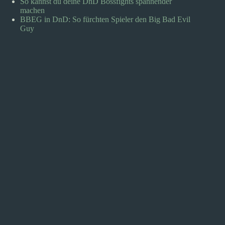
So kannst du deine DnD Bossfights spannender
machen
BBEG in DnD: So fürchten Spieler den Big Bad Evil
Guy