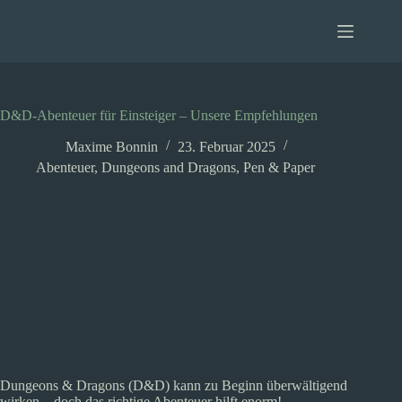
Zum
Inhalt
springen
D&D-Abenteuer für Einsteiger – Unsere Empfehlungen
Maxime Bonnin
23. Februar 2025
Abenteuer
,
Dungeons and Dragons
,
Pen & Paper
Dungeons & Dragons (D&D) kann zu Beginn überwältigend
wirken – doch das richtige Abenteuer hilft enorm!