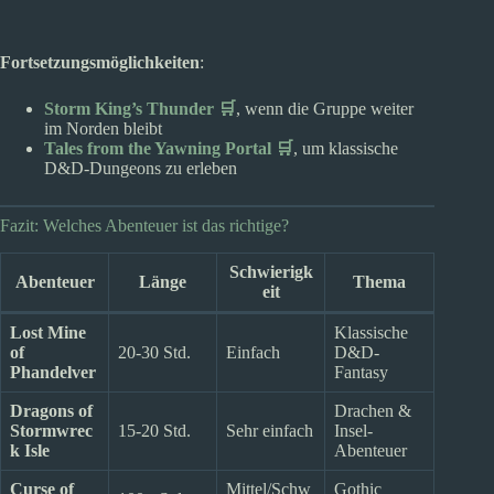
Fortsetzungsmöglichkeiten
:
Storm King’s Thunder 🛒
, wenn die Gruppe weiter
im Norden bleibt
Tales from the Yawning Portal 🛒
, um klassische
D&D-Dungeons zu erleben
Fazit: Welches Abenteuer ist das richtige?
Schwierigk
Abenteuer
Länge
Thema
eit
Lost Mine
Klassische
of
20-30 Std.
Einfach
D&D-
Phandelver
Fantasy
Dragons of
Drachen &
Stormwrec
15-20 Std.
Sehr einfach
Insel-
k Isle
Abenteuer
Curse of
Mittel/Schw
Gothic