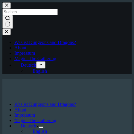
Zum
Inhalt
springen
Keine
Ergebnisse
Was ist Dungeons and Dragons?
About
Impressum
Magic: The Gathering
Deutsch
English
Was ist Dungeons and Dragons?
About
Impressum
Magic: The Gathering
Deutsch
English