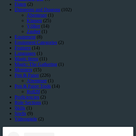
Daten
(2)
Dungeons and Dragons
(102)
Abenteuer
(1)
Klassen
(25)
Völker
(14)
Zauber
(1)
Equipment
(8)
Equipment Categories
(2)
Features
(14)
Languages
(1)
Magic Items
(11)
Magic: The Gathering
(1)
Monsters
(15)
Pen & Paper
(226)
Abenteuer
(1)
Pen & Paper Tools
(14)
Roll20
(5)
Proficiencies
(2)
Rule Sections
(1)
Skills
(1)
Spells
(9)
Videospiele
(2)