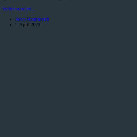
Was
Weiter scrollen...
ist
Jonas Hammerich
ein
1. April 2023
Hexcrawl:
Pen-
and-
Paper-
Kampagne
erklärt