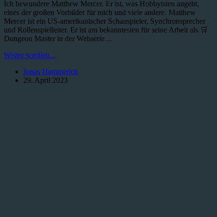
Ich bewundere Matthew Mercer. Er ist, was Hobbyisten angeht,
eines der großen Vorbilder für mich und viele andere. Matthew
Mercer ist ein US-amerikanischer Schauspieler, Synchronsprecher
und Rollenspielleiter. Er ist am bekanntesten für seine Arbeit als 🛒
Dungeon Master in der Webserie…
Was
Weiter scrollen...
ist
Jonas Hammerich
der
29. April 2023
Matt-
Mercer-
Effect?
Einfach
erklärt