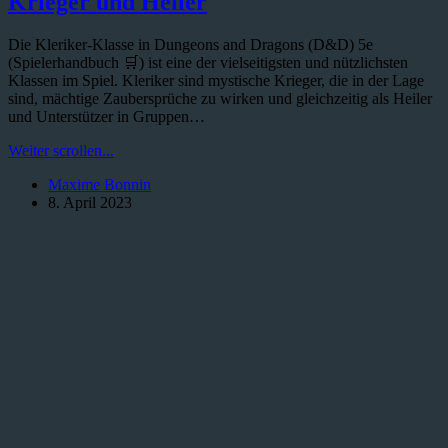
Krieger und Heiler
Die Kleriker-Klasse in Dungeons and Dragons (D&D) 5e
(Spielerhandbuch 🛒) ist eine der vielseitigsten und nützlichsten
Klassen im Spiel. Kleriker sind mystische Krieger, die in der Lage
sind, mächtige Zaubersprüche zu wirken und gleichzeitig als Heiler
und Unterstützer in Gruppen…
Die
Weiter scrollen...
Kleriker-
Maxime Bonnin
Klasse
8. April 2023
in
D&D:
Mystische
Krieger
und
Heiler