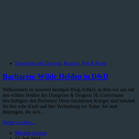
Dungeons and Dragons
,
Klassen
,
Pen & Paper
Barbaren: Wilde Helden in D&D
Willkommen zu unserem heutigen Blog-Artikel, in dem wir uns mit
den wilden Helden des Dungeons & Dragons 5E-Universums
beschäftigen: den Barbaren! Diese furchtlosen Krieger sind bekannt
für ihre rohe Kraft und ihre Verbindung zur Natur. Sie sind
diejenigen, die sich…
Barbaren:
Weiter scrollen...
Wilde
Maxime Bonnin
Helden
15. Juli 2023
in