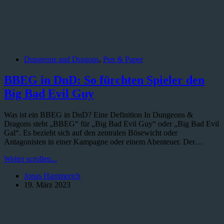
Dungeons and Dragons
,
Pen & Paper
BBEG in DnD: So fürchten Spieler den
Big Bad Evil Guy
Was ist ein BBEG in DnD? Eine Definition In Dungeons &
Dragons steht „BBEG“ für „Big Bad Evil Guy“ oder „Big Bad Evil
Gal“. Es bezieht sich auf den zentralen Bösewicht oder
Antagonisten in einer Kampagne oder einem Abenteuer. Der…
BBEG
Weiter scrollen...
in
Jonas Hammerich
DnD:
19. März 2023
So
fürchten
Spieler
den
Big