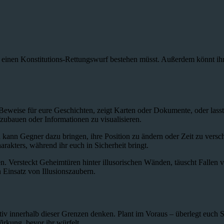
en einen Konstitutions-Rettungswurf bestehen müsst. Außerdem könnt ih
Beweise für eure Geschichten, zeigt Karten oder Dokumente, oder las
fzubauen oder Informationen zu visualisieren.
nd kann Gegner dazu bringen, ihre Position zu ändern oder Zeit zu ver
arakters, während ihr euch in Sicherheit bringt.
. Versteckt Geheimtüren hinter illusorischen Wänden, täuscht Fallen 
n Einsatz von Illusionszaubern.
ativ innerhalb dieser Grenzen denken. Plant im Voraus – überlegt euch S
irkung, bevor ihr würfelt.