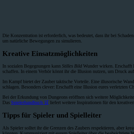
Die Konzentration ist erforderlich, was bedeutet, dass ihr bei Schad
um natürliche Bewegungen zu simulieren.
Kreative Einsatzmöglichkeiten
In sozialen Begegnungen kann
Stilles Bild
Wunder wirken. Erschafft 
schaffen. In einem Verhör könnt ihr die Illusion nutzen, um Druck au
Im Kampf bietet der Zauber taktische Vorteile. Eine illusorische Wa
schlagen. Besonders clever: Erschafft eine Illusion eures verletzten Ch
Bei der Erkundung von Dungeons eröffnen sich weitere Möglichkeiten
Das
Spielerhandbuch 🛒
liefert weitere Inspirationen für den kreative
Tipps für Spieler und Spielleiter
Als Spieler solltet ihr die Grenzen des Zaubers respektieren, aber kre
könnten. Kommuniziert mit eurem Spielleiter über die beabsichtigte W