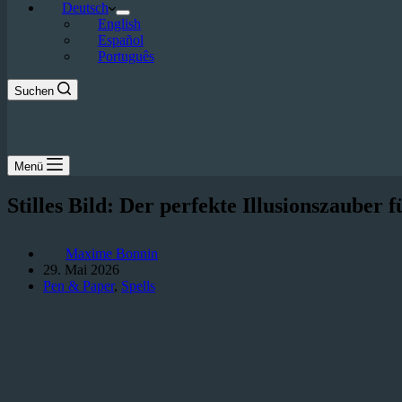
Deutsch
English
Español
Português
Suchen
Menü
Stilles Bild: Der perfekte Illusionszauber 
Maxime Bonnin
29. Mai 2026
Pen & Paper
,
Spells