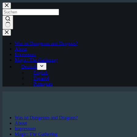
Zum
Inhalt
springen
Keine
Ergebnisse
Was ist Dungeons and Dragons?
About
Impressum
Magic: The Gathering
Deutsch
English
Español
Português
Was ist Dungeons and Dragons?
About
Impressum
Magic: The Gathering