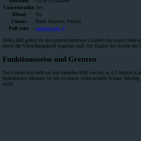
Duration
Up to 10 minutes
Concentration
Yes
Ritual
No
Classes
Bard, Sorcerer, Wizard
Full rules
open5e.com ↗
Stilles Bild
gehört zu den unterschätztesten Zaubern der ersten Stufe 
durch die Vorstellungskraft begrenzt sind. Als Zauber der Schule der
Funktionsweise und Grenzen
Der Zauber erschafft ein rein visuelles Bild von bis zu 4,5 Metern Ka
bedrohliches Monster bis hin zu einem verlockenden Schatz. Wichtig zu
nicht.