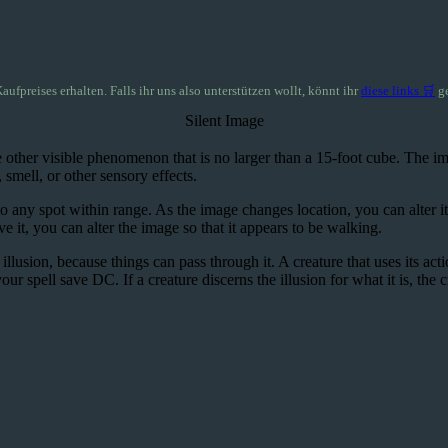
Kaufpreises erhalten. Falls ihr uns also unterstützen wollt, könnt ihr
diese links 🛒
ge
Silent Image
e other visible phenomenon that is no larger than a 15-foot cube. The im
 smell, or other sensory effects.
 any spot within range. As the image changes location, you can alter i
 it, you can alter the image so that it appears to be walking.
 illusion, because things can pass through it. A creature that uses its act
our spell save DC. If a creature discerns the illusion for what it is, the