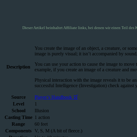
Dieser Artikel beinhaltet Affiliate links, bei denen wir einen Teil des 
You create the image of an object, a creature, or som
image is purely visual; it isn’t accompanied by sound,
You can use your action to cause the image to move to
Description
example, if you create an image of a creature and move
Physical interaction with the image reveals it to be an
successful Intelligence (Investigation) check against y
Source
Player’s Handbook 🛒
Level
1
School
Illusion
Casting Time
1 action
Range
60 feet
Components
V, S, M (A bit of fleece.)