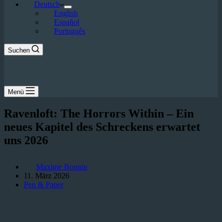
Deutsch
English
Español
Português
Suchen
Menü
Ravenloft: The Horrors Within – Ein
neues Kapitel des Schreckens erwartet
uns 2026
Maxime Bonnin
11. März 2026
Pen & Paper