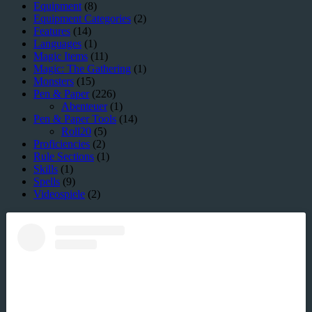
Equipment
(8)
Equipment Categories
(2)
Features
(14)
Languages
(1)
Magic Items
(11)
Magic: The Gathering
(1)
Monsters
(15)
Pen & Paper
(226)
Abenteuer
(1)
Pen & Paper Tools
(14)
Roll20
(5)
Proficiencies
(2)
Rule Sections
(1)
Skills
(1)
Spells
(9)
Videospiele
(2)