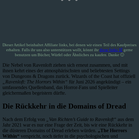
Dieser Artikel beinhaltet Affiliate links, bei denen wir einen Teil des Kaufpreises
erhalten. Falls ihr uns also unterstützen wollt, könnt ihr
diese links 🛒
gerne
benutzen um Bücher, Würfel oder Ähnliches zu kaufen. Danke 🙂
Die Nebel von Ravenloft ziehen sich erneut zusammen, und mit
ihnen kehrt eines der atmosphärischsten und beliebtesten Settings
von Dungeons & Dragons zurück. Wizards of the Coast hat offiziell
„Ravenloft: The Horrors Within“
für Juni 2026 angekündigt – ein
umfassendes Quellenband, das Horror-Fans und Spielleiter
gleichermaßen begeistern dürfte.
Die Rückkehr in die Domains of Dread
Nach dem Erfolg von
„Van Richten’s Guide to Ravenloft“
aus dem
Jahr 2021 war es nur eine Frage der Zeit, bis wir eine Rückkehr in
die düsteren Domains of Dread erleben würden.
„The Horrors
Within“
verspricht, noch tiefer in die psychologischen und