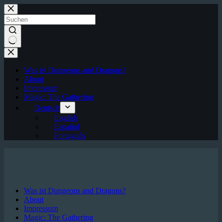
Zum
Inhalt
springen
Keine
Ergebnisse
Was ist Dungeons and Dragons?
About
Impressum
Magic: The Gathering
Deutsch
English
Español
Português
Was ist Dungeons and Dragons?
About
Impressum
Magic: The Gathering