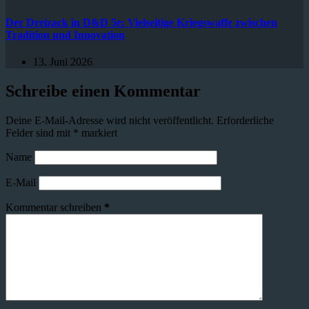
Der Dreizack in D&D 5e: Vielseitige Kriegswaffe zwischen
Tradition und Innovation
13. Juni 2026
Schreibe einen Kommentar
Deine E-Mail-Adresse wird nicht veröffentlicht.
Erforderliche
Felder sind mit
*
markiert
Name
E-Mail
Kommentar schreiben
*