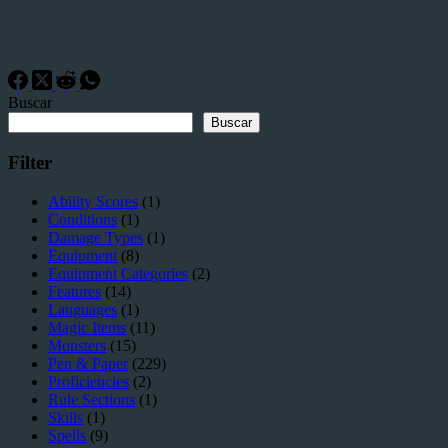
Buscar
Buscar
Filter
Ability Scores
(1)
Conditions
(1)
Damage Types
(1)
Equipment
(8)
Equipment Categories
(2)
Features
(14)
Languages
(1)
Magic Items
(11)
Monsters
(15)
Pen & Paper
(229)
Proficiencies
(2)
Rule Sections
(1)
Skills
(1)
Spells
(9)