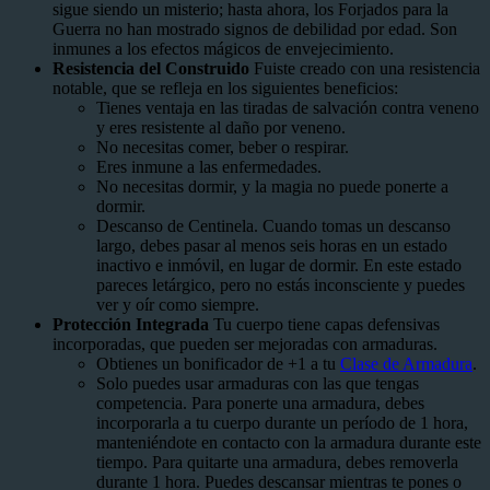
sigue siendo un misterio; hasta ahora, los Forjados para la
Guerra no han mostrado signos de debilidad por edad. Son
inmunes a los efectos mágicos de envejecimiento.
Resistencia del Construido
Fuiste creado con una resistencia
notable, que se refleja en los siguientes beneficios:
Tienes ventaja en las tiradas de salvación contra veneno
y eres resistente al daño por veneno.
No necesitas comer, beber o respirar.
Eres inmune a las enfermedades.
No necesitas dormir, y la magia no puede ponerte a
dormir.
Descanso de Centinela. Cuando tomas un descanso
largo, debes pasar al menos seis horas en un estado
inactivo e inmóvil, en lugar de dormir. En este estado
pareces letárgico, pero no estás inconsciente y puedes
ver y oír como siempre.
Protección Integrada
Tu cuerpo tiene capas defensivas
incorporadas, que pueden ser mejoradas con armaduras.
Obtienes un bonificador de +1 a tu
Clase de Armadura
.
Solo puedes usar armaduras con las que tengas
competencia. Para ponerte una armadura, debes
incorporarla a tu cuerpo durante un período de 1 hora,
manteniéndote en contacto con la armadura durante este
tiempo. Para quitarte una armadura, debes removerla
durante 1 hora. Puedes descansar mientras te pones o