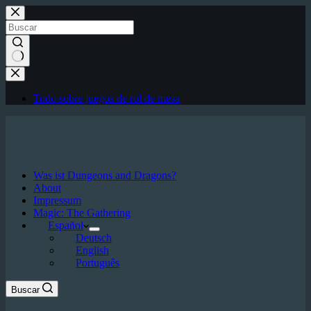
Saltar
al
contenido
Sin
resultados
Todo sobre juegos de rol de mesa
Was ist Dungeons and Dragons?
About
Impressum
Magic: The Gathering
Español
Deutsch
English
Português
Buscar