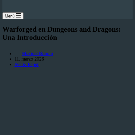
Menú
Warforged en Dungeons and Dragons:
Una Introducción
Maxime Bonnin
11. marzo 2026
Pen & Paper