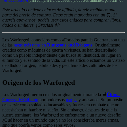
estos enlaces 🛒
para comprar libros, dados o productos similares. ¡Gracias! 🙂
Este artículo contiene enlaces de afiliado, donde recibimos una
parte del precio de compra. Estos están marcados con un
🛒
. Si
queréis apoyarnos, podéis usar estos enlaces para comprar libros,
dados o similares. ¡Gracias! 🙂
Los Warforged, conocidos como «Forjados para la Guerra», son una
de las
razas más raras en
Dungeons and Dragons
.
Originalmente
creados como máquinas de guerra vivientes, se han desarrollado
como un pueblo independiente que busca su identidad, su lugar en
el mundo y el sentido de la vida. En este artículo echamos un vistazo
detallado al origen, habilidades y peculiaridades culturales de los
Warforged.
Origen de los Warforged
Los Warforged fueron creados originalmente durante la 🛒
Última
Guerra
de Ebberon
por poderosos
magos
y artesanos. Su propósito
era servir como soldados incansables y fuertes en combate que no
necesitaban ni hambre ni sueño. Sin embargo, después de que la
guerra terminara, los Warforged se enfrentaron a un nuevo desafío:
¿Qué hacer en un mundo que ya no los consideraba meras armas,
sino que podría verlos como seres vivos?