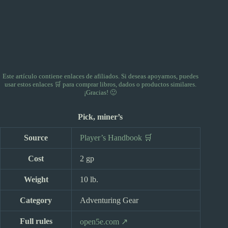
Este artículo contiene enlaces de afiliados. Si deseas apoyarnos, puedes
usar
estos enlaces 🛒
para comprar libros, dados o productos similares.
¡Gracias! 🙂
Pick, miner’s
Source
Player’s Handbook 🛒
Cost
2 gp
Weight
10 lb.
Category
Adventuring Gear
Full rules
open5e.com ↗