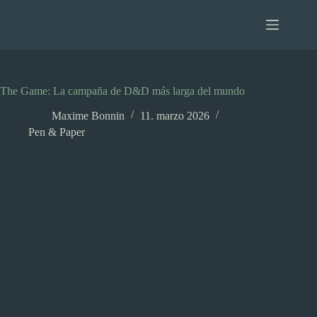
Saltar
al
contenido
The Game: La campaña de D&D más larga del mundo
Maxime Bonnin
11. marzo 2026
Pen & Paper