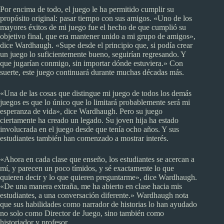
Por encima de todo, el juego le ha permitido cumplir su
propósito original: pasar tiempo con sus amigos. «Uno de los
mayores éxitos de mi juego fue el hecho de que cumplió su
objetivo final, que era mantener unido a mi grupo de amigos»,
dice Wardhaugh. «Supe desde el principio que, si podía crear
un juego lo suficientemente bueno, seguirían regresando. Y
que jugarían conmigo, sin importar dónde estuviera.» Con
suerte, este juego continuará durante muchas décadas más.
«Una de las cosas que distingue mi juego de todos los demás
juegos es que lo único que lo limitará probablemente será mi
esperanza de vida», dice Wardhaugh. Pero su juego
ciertamente ha creado un legado. Su joven hija ha estado
involucrada en el juego desde que tenía ocho años. Y sus
estudiantes también han comenzado a mostrar interés.
«Ahora en cada clase que enseño, los estudiantes se acercan a
mí, y parecen un poco tímidos, y sé exactamente lo que
quieren decir y lo que quieren preguntarme», dice Wardhaugh.
«De una manera extraña, me ha abierto en clase hacia mis
estudiantes, a una conversación diferente.» Wardhaugh nota
que sus habilidades como narrador de historias lo han ayudado
no solo como Director de Juego, sino también como
historiador y profesor.