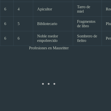
Tarro de
6
4
Apicultor
Re
miel
Fragmentos
6
5
Bibliotecario
Plu
de libro
Noble roedor
Sombrero de
6
6
Pe
empobrecido
fieltro
Profesiones en Mausritter