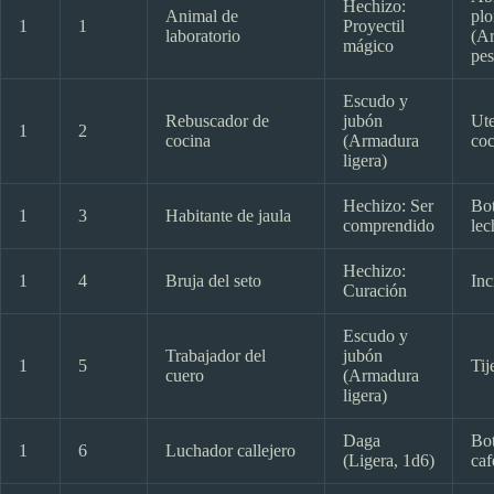
Hechizo:
Animal de
pl
1
1
Proyectil
laboratorio
(A
mágico
pes
Escudo y
Rebuscador de
jubón
Ute
1
2
cocina
(Armadura
coc
ligera)
Hechizo: Ser
Bot
1
3
Habitante de jaula
comprendido
lec
Hechizo:
1
4
Bruja del seto
Inc
Curación
Escudo y
Trabajador del
jubón
1
5
Tij
cuero
(Armadura
ligera)
Daga
Bot
1
6
Luchador callejero
(Ligera, 1d6)
caf