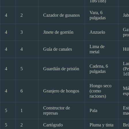
1d6/1d8)
Vara, 6
4
2
Cazador de gusanos
Ja
pulgadas
Ga
4
3
Jinete de gorrión
Anzuelo
pro
Lima de
4
4
Guía de canales
Hil
metal
La
Cadena, 6
4
5
Guardián de prisión
(Pe
pulgadas
1d
Hongo seco
Má
4
6
Granjero de hongos
(como
esp
raciones)
Constructor de
Est
5
1
Pala
represas
ma
5
2
Cartógrafo
Pluma y tinta
Brú