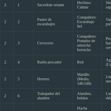
Hechizo:
Sí
2
1
Sacerdote errante
Calmar
sag
Compañero:
Pastor de
Var
2
2
Escarabajo
escarabajos
pul
fiel
Compañero:
Pe
Portador de
2
3
Cervecero
bar
antorcha
cer
borracho
Ag
2
4
Ratón pescador
Red
(Li
Martillo
Li
2
5
Herrero
(Medio,
met
1d6/1d8)
Trabajador del
Alambre,
Lin
2
6
alambre
bobina
elé
Hacha