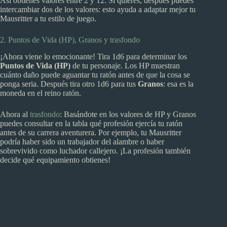
Así obtienes valores entre 2 y 12. Si quieres, después puedes
intercambiar dos de los valores: esto ayuda a adaptar mejor tu
Mausritter a tu estilo de juego.
2. Puntos de Vida (HP), Granos y trasfondo
¡Ahora viene lo emocionante! Tira 1d6 para determinar los
Puntos de Vida (HP)
de tu personaje. Los HP muestran
cuánto daño puede aguantar tu ratón antes de que la cosa se
ponga seria. Después tira otro 1d6 para tus
Granos
: esa es la
moneda en el reino ratón.
Ahora al
trasfondo
: Basándote en los valores de HP y Granos
puedes consultar en la tabla qué profesión ejercía tu ratón
antes de su carrera aventurera. Por ejemplo, tu Mausritter
podría haber sido un trabajador del alambre o haber
sobrevivido como luchador callejero. ¡La profesión también
decide qué equipamiento obtienes!