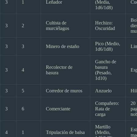
3
1
Leñador
(Media,
Cue
1d6/1d8)
Bol
Cultista de
Hechizo:
3
2
die
murciélagos
Oscuridad
mur
Pico (Medio,
3
3
Minero de estaño
Lin
1d6/1d8)
Gancho de
Recolector de
basura
3
4
Es
basura
(Pesado,
1d10)
3
5
Corredor de muros
Anzuelo
Hil
Compañero:
20 
3
6
Comerciante
Rata de
pag
carga
nob
Martillo
Est
4
1
Tripulación de balsa
(Medio,
ma