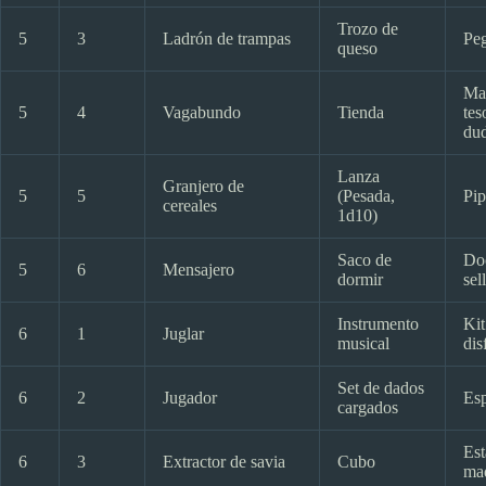
Trozo de
5
3
Ladrón de trampas
Pe
queso
Ma
5
4
Vagabundo
Tienda
tes
du
Lanza
Granjero de
5
5
(Pesada,
Pip
cereales
1d10)
Saco de
Do
5
6
Mensajero
dormir
sel
Instrumento
Kit
6
1
Juglar
musical
dis
Set de dados
6
2
Jugador
Es
cargados
Est
6
3
Extractor de savia
Cubo
ma