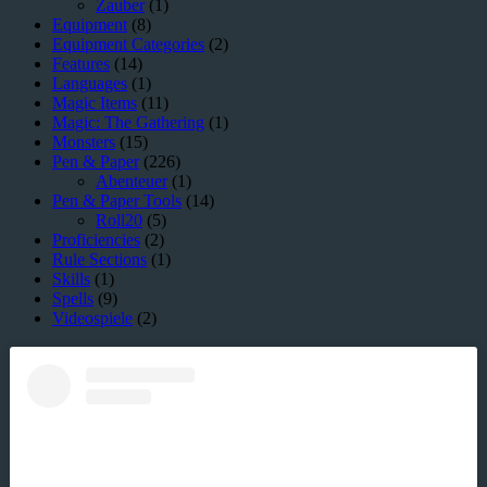
Zauber
(1)
Equipment
(8)
Equipment Categories
(2)
Features
(14)
Languages
(1)
Magic Items
(11)
Magic: The Gathering
(1)
Monsters
(15)
Pen & Paper
(226)
Abenteuer
(1)
Pen & Paper Tools
(14)
Roll20
(5)
Proficiencies
(2)
Rule Sections
(1)
Skills
(1)
Spells
(9)
Videospiele
(2)