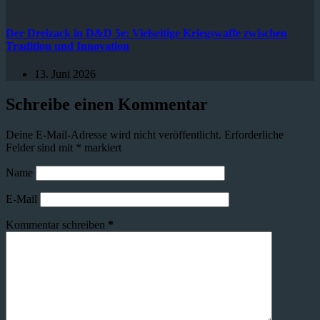
Der Dreizack in D&D 5e: Vielseitige Kriegswaffe zwischen
Tradition und Innovation
13. Juni 2026
Schreibe einen Kommentar
Deine E-Mail-Adresse wird nicht veröffentlicht.
Erforderliche
Felder sind mit
*
markiert
Name
E-Mail
Kommentar schreiben
*