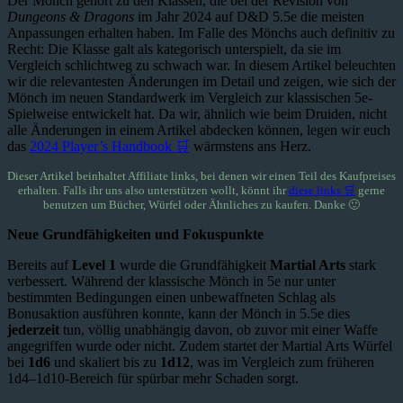
Der Mönch gehört zu den Klassen, die bei der Revision von
Dungeons & Dragons
im Jahr 2024 auf D&D 5.5e die meisten
Anpassungen erhalten haben. Im Falle des Mönchs auch definitiv zu
Recht: Die Klasse galt als kategorisch unterspielt, da sie im
Vergleich schlichtweg zu schwach war. In diesem Artikel beleuchten
wir die relevantesten Änderungen im Detail und zeigen, wie sich der
Mönch im neuen Standardwerk im Vergleich zur klassischen 5e-
Spielweise entwickelt hat. Da wir, ähnlich wie beim Druiden, nicht
alle Änderungen in einem Artikel abdecken können, legen wir euch
das
2024 Player’s Handbook 🛒
wärmstens ans Herz.
Dieser Artikel beinhaltet Affiliate links, bei denen wir einen Teil des Kaufpreises
erhalten. Falls ihr uns also unterstützen wollt, könnt ihr
diese links 🛒
gerne
benutzen um Bücher, Würfel oder Ähnliches zu kaufen. Danke 🙂
Neue Grundfähigkeiten und Fokuspunkte
Bereits auf
Level 1
wurde die Grundfähigkeit
Martial Arts
stark
verbessert. Während der klassische Mönch in 5e nur unter
bestimmten Bedingungen einen unbewaffneten Schlag als
Bonusaktion ausführen konnte, kann der Mönch in 5.5e dies
jederzeit
tun, völlig unabhängig davon, ob zuvor mit einer Waffe
angegriffen wurde oder nicht. Zudem startet der Martial Arts Würfel
bei
1d6
und skaliert bis zu
1d12
, was im Vergleich zum früheren
1d4–1d10-Bereich für spürbar mehr Schaden sorgt.