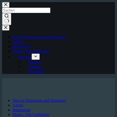
Zum
Inhalt
springen
Keine
Ergebnisse
Was ist Dungeons and Dragons?
About
Impressum
Magic: The Gathering
Deutsch
English
Español
Português
Was ist Dungeons and Dragons?
About
Impressum
Magic: The Gathering