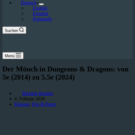
Deutsch
English
Español
Português
Suchen
Menü
Der Mönch in Dungeons & Dragons: von
5e (2014) zu 5.5e (2024)
Maxime Bonnin
6. Februar 2026
Klassen
,
Pen & Paper