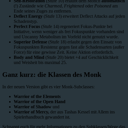
Self-Restoration
(Stufe 10) erlaubt dem Mönch
automatisch
(!) Zustände wie
Charmed
,
Frightened
oder
Poisoned
am
Ende seines Zuges zu entfernen.
Deflect Energy
(Stufe 13) erweitert Deflect Attacks auf jeden
Schadenstyp.
Perfect Focus
(Stufe 14) regeneriert Fokus-Punkte bei
Initiative, wenn weniger als frei Fokuspunkte vorhanden sind
und Uncanny Metabolism im Vorfeld nicht genutzt wurde.
Superior Defense
(Stufe 18) erlaubt gegen den Einsatz von
Fokuspunkten Resistenz gegen fast alle Schadensarten (außer
Force) für eine gewisse Zeit. Keine Aktion erforderlich.
Body and Mind
(Stufe 20) bietet +4 auf Geschicklichkeit
und Weisheit bis maximal 25.
Ganz kurz: die Klassen des Monk
In der neuen Version gibt es vier Monk-Subclasses:
Warrior of the Elements
Warrior of the Open Hand
Warrior of Shadow
und
Warrior of Mercy,
der aus Tashas Kessel mit Allem ins
Spielerhandbuch gewandert ist.
Schnappt euch für mehr Informationen zu den Subklassen/Wege das