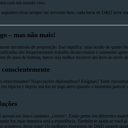
adores com um mundo vivo.
s seguintes dicas sempre me serviram bem, cada mesa de D&D deve encon
go – mas não mais!
ente um minuto de preparação. Isso significa: uma sessão de quatro hor
ia ramificadas são frequentemente trabalho desnecessário e raramente apa
es de anos de história, talvez seja melhor escrever um livro ao invé
e conscientemente
 emocionantes? Negociações diplomáticas? Enigmas? Tente encontrar um
ia em tópicos e depois usá-los no jogo ativo quando o momento parecer
luções
á apenas um único caminho „correto“. Então pense em diferentes manei
ndo for, mais imersiva será a experiência. Também te ajuda se você j
so acontecer, deixe rolar! Os melhores momentos de D&D surgem quand