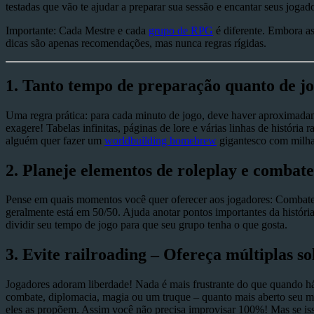
testadas que vão te ajudar a preparar sua sessão e encantar seus jog
Importante: Cada Mestre e cada
grupo de RPG
é diferente. Embora a
dicas são apenas recomendações, mas nunca regras rígidas.
1.
Tanto tempo de preparação quanto de jo
Uma regra prática: para cada minuto de jogo, deve haver aproximadam
exagere! Tabelas infinitas, páginas de lore e várias linhas de histór
alguém quer fazer um
worldbuilding homebrew
gigantesco com milhar
2.
Planeje elementos de roleplay e combat
Pense em quais momentos você quer oferecer aos jogadores: Combates
geralmente está em 50/50. Ajuda anotar pontos importantes da histór
dividir seu tempo de jogo para que seu grupo tenha o que gosta.
3.
Evite railroading – Ofereça múltiplas so
Jogadores adoram liberdade! Nada é mais frustrante do que quando h
combate, diplomacia, magia ou um truque – quanto mais aberto seu mu
eles as propõem. Assim você não precisa improvisar 100%! Mas se is