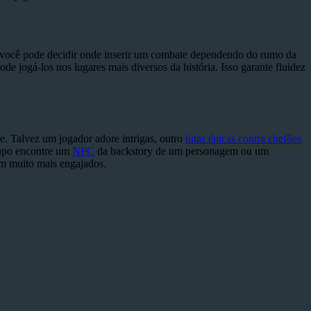
você pode decidir onde inserir um combate dependendo do rumo da
e jogá-los nos lugares mais diversos da história. Isso garante fluidez
e. Talvez um jogador adore intrigas, outro
lutas épicas contra chefões
rupo encontre um
NPC
da backstory de um personagem ou um
am muito mais engajados.