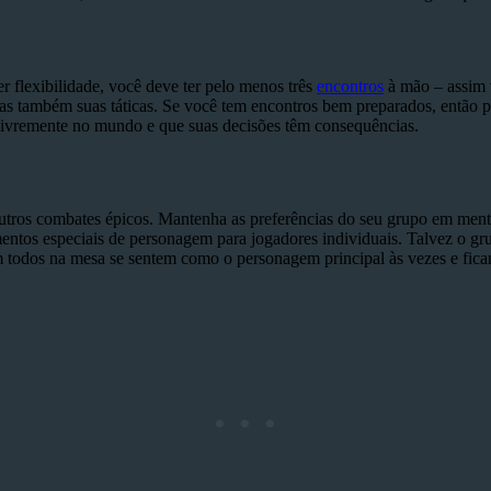
 flexibilidade, você deve ter pelo menos três
encontros
à mão – assim 
mas também suas táticas. Se você tem encontros bem preparados, então pod
 livremente no mundo e que suas decisões têm consequências.
outros combates épicos. Mantenha as preferências do seu grupo em ment
ntos especiais de personagem para jogadores individuais. Talvez o g
im todos na mesa se sentem como o personagem principal às vezes e fic