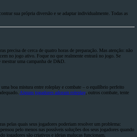
trar sua própria diversão e se adaptar individualmente. Todas as
as precisa de cerca de quatro horas de preparação. Mas atenção: não
recem no jogo ativo. Foque no que realmente entrará no jogo. Se
s de mestrar uma campanha de D&D.
a boa mistura entre roleplay e combate – o equilíbrio perfeito
 adequado.
Alguns jogadores adoram roleplay
, outros combate, tente
ras pelas quais seus jogadores poderiam resolver um problema:
á pensou pelo menos nas possíveis soluções dos seus jogadores quando
o jogadores são criativos e ideias malucas funcionam.