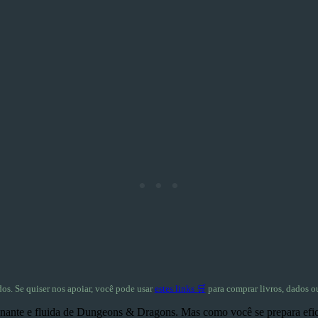
dos. Se quiser nos apoiar, você pode usar
estes links 🛒
para comprar livros, dados o
nte e fluida de Dungeons & Dragons. Mas como você se prepara eficien