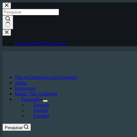
Pular
para
o
conteúdo
Sem
resultados
Tudo sobre RPGs de mesa
Was ist Dungeons and Dragons?
About
Impressum
Magic: The Gathering
Português
Deutsch
English
Español
Pesquisar