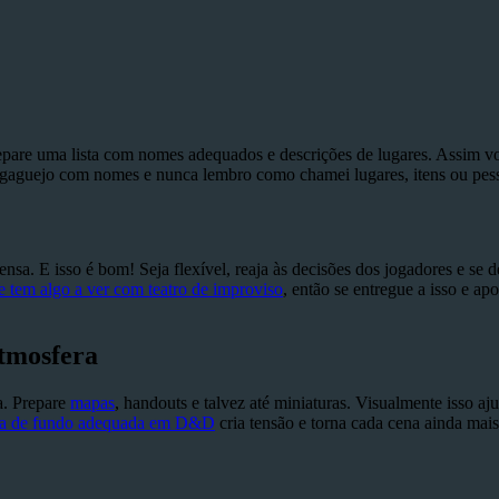
are uma lista com nomes adequados e descrições de lugares. Assim vo
 gaguejo com nomes e nunca lembro como chamei lugares, itens ou pes
sa. E isso é bom! Seja flexível, reaja às decisões dos jogadores e se 
tem algo a ver com teatro de improviso
, então se entregue a isso e apo
atmosfera
a. Prepare
mapas
, handouts e talvez até miniaturas. Visualmente isso a
a de fundo adequada em D&D
cria tensão e torna cada cena ainda mais 