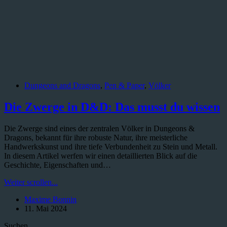
Dungeons and Dragons
,
Pen & Paper
,
Völker
Die Zwerge in D&D: Das musst du wissen
Die Zwerge sind eines der zentralen Völker in Dungeons &
Dragons, bekannt für ihre robuste Natur, ihre meisterliche
Handwerkskunst und ihre tiefe Verbundenheit zu Stein und Metall.
In diesem Artikel werfen wir einen detaillierten Blick auf die
Geschichte, Eigenschaften und…
Die
Weiter scrollen...
Zwerge
Maxime Bonnin
in
11. Mai 2024
D&D:
Das
Suchen