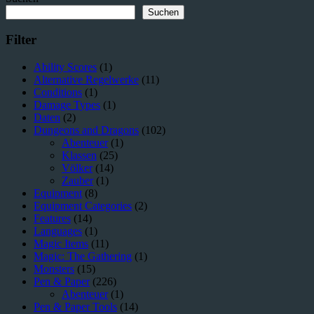
musst
du
Suchen
wissen
Filter
Ability Scores
(1)
Alternative Regelwerke
(11)
Conditions
(1)
Damage Types
(1)
Daten
(2)
Dungeons and Dragons
(102)
Abenteuer
(1)
Klassen
(25)
Völker
(14)
Zauber
(1)
Equipment
(8)
Equipment Categories
(2)
Features
(14)
Languages
(1)
Magic Items
(11)
Magic: The Gathering
(1)
Monsters
(15)
Pen & Paper
(226)
Abenteuer
(1)
Pen & Paper Tools
(14)