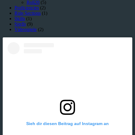
Roll20
(5)
Proficiencies
(2)
Rule Sections
(1)
Skills
(1)
Spells
(9)
Videospiele
(2)
Sieh dir diesen Beitrag auf Instagram an