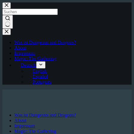
Zum
Inhalt
springen
Keine
Ergebnisse
Was ist Dungeons and Dragons?
About
Impressum
Magic: The Gathering
Deutsch
English
Español
Português
Was ist Dungeons and Dragons?
About
Impressum
Magic: The Gathering