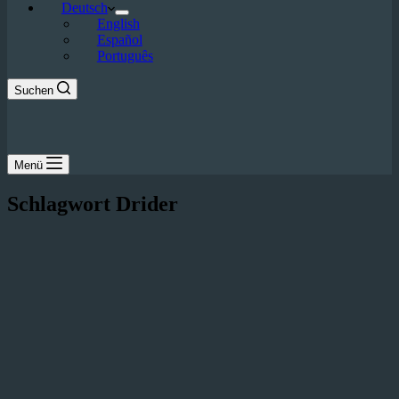
Deutsch
English
Español
Português
Suchen
Menü
Schlagwort
Drider