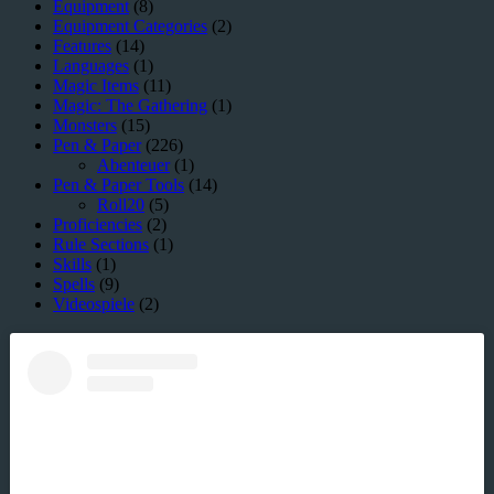
Equipment
(8)
Equipment Categories
(2)
Features
(14)
Languages
(1)
Magic Items
(11)
Magic: The Gathering
(1)
Monsters
(15)
Pen & Paper
(226)
Abenteuer
(1)
Pen & Paper Tools
(14)
Roll20
(5)
Proficiencies
(2)
Rule Sections
(1)
Skills
(1)
Spells
(9)
Videospiele
(2)