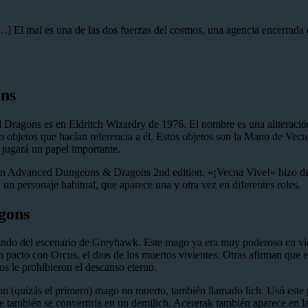
] El mal es una de las dos fuerzas del cosmos, una agencia encerrada en
ons
Dragons es en Eldritch Wizardry de 1976. El nombre es una aliteración
o objetos que hacían referencia a él. Estos objetos son la Mano de Ve
 jugará un papel importante.
en Advanced Dungeons & Dragons 2nd edition. «¡Vecna Vive!» hizo de V
n personaje habitual, que aparece una y otra vez en diferentes roles.
gons
do del escenario de Greyhawk. Este mago ya era muy poderoso en vida,
pacto con Orcus, el dios de los muertos vivientes. Otras afirman que e
s le prohibieron el descanso eterno.
 un (quizás el primero) mago no muerto, también llamado lich. Usó este 
 también se convertiría en un demilich. Acererak también aparece en la