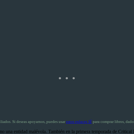
filiados. Si deseas apoyarnos, puedes usar
estos enlaces 🛒
para comprar libros, dados
 una entidad malévola. También en la primera temporada de Critical R