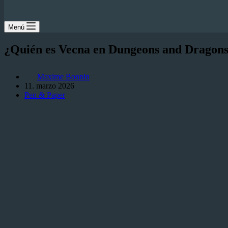
Menú
¿Quién es Vecna en Dungeons and Dragon
Maxime Bonnin
11. marzo 2026
Pen & Paper