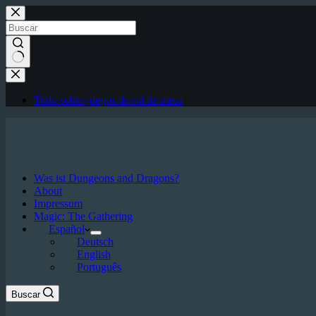
Saltar
al
contenido
Sin
resultados
Todo sobre juegos de rol de mesa
Was ist Dungeons and Dragons?
About
Impressum
Magic: The Gathering
Español
Deutsch
English
Português
Buscar