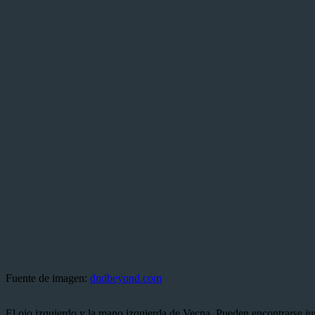
Fuente de imagen:
dndbeyond.com
El ojo izquierdo y la mano izquierda de Vecna. Pueden encontrarse jun