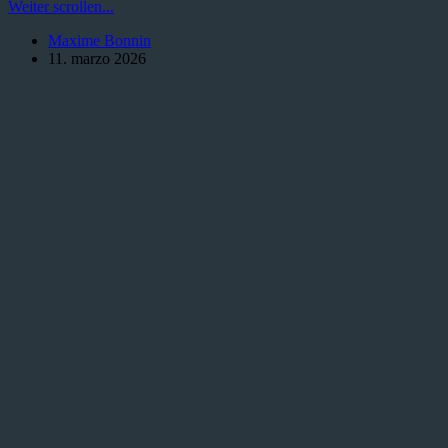
Warforged
Weiter scrollen...
en
Maxime Bonnin
Dungeons
11. marzo 2026
and
Dragons:
Una
Introducción