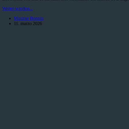
Kenku
Weiter scrollen...
en
Maxime Bonnin
Dungeons
11. marzo 2026
and
Dragons