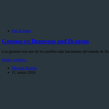
Pen & Paper
Gnomos en Dungeons and Dragons
Los gnomos son uno de los pueblos más fascinantes del mundo de Du
Gnomos
Weiter scrollen...
en
Maxime Bonnin
Dungeons
11. marzo 2026
and
Dragons