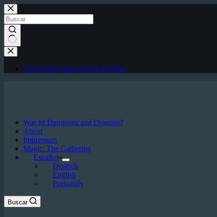
Saltar
al
contenido
Sin
resultados
Todo sobre juegos de rol de mesa
Was ist Dungeons and Dragons?
About
Impressum
Magic: The Gathering
Español
Deutsch
English
Português
Buscar