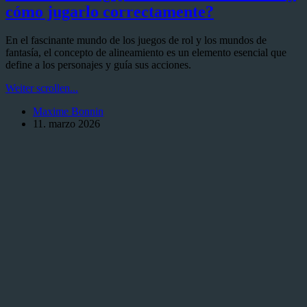
cómo jugarlo correctamente?
En el fascinante mundo de los juegos de rol y los mundos de
fantasía, el concepto de alineamiento es un elemento esencial que
define a los personajes y guía sus acciones.
Neutral
Weiter scrollen...
Evil:
Maxime Bonnin
¿Qué
11. marzo 2026
es
este
alineamiento
y
cómo
jugarlo
correctamente?