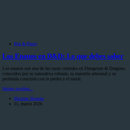
Pen & Paper
Los Enanos en D&D: Lo que debes saber
Los enanos son una de las razas centrales en Dungeons & Dragons,
conocidos por su naturaleza robusta, su maestría artesanal y su
profunda conexión con la piedra y el metal.
Los
Weiter scrollen...
Enanos
Maxime Bonnin
en
11. marzo 2026
D&D:
Lo
que
debes
saber