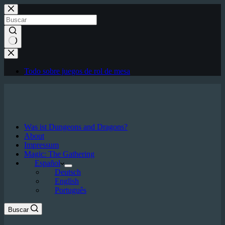
Saltar
al
contenido
Sin
resultados
Todo sobre juegos de rol de mesa
Was ist Dungeons and Dragons?
About
Impressum
Magic: The Gathering
Español
Deutsch
English
Português
Buscar