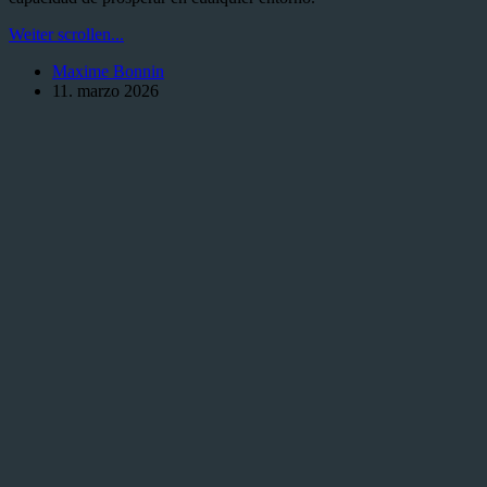
Humanos
Weiter scrollen...
en
Maxime Bonnin
Dungeons
11. marzo 2026
and
Dragons