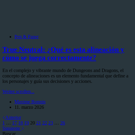
Pen & Paper
True Neutral: ¿Qué es esta alineación y
cómo se juega correctamente?
En el complejo y vibrante mundo de Dungeons and Dragons, el
concepto de alineaciones es un elemento fundamental que define a
los personajes y guía sus decisiones y acciones.
True
Weiter scrollen...
Neutral:
Maxime Bonnin
¿Qué
11. marzo 2026
es
esta
Anterior
alineación
1
…
17
18
19
20
21
22
23
…
26
y
Siguiente
cómo
Buscar
se