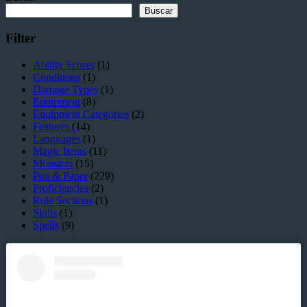
juega
Buscar
correctamente?
Filter
Ability Scores
(1)
Conditions
(1)
Damage Types
(1)
Equipment
(8)
Equipment Categories
(2)
Features
(14)
Languages
(1)
Magic Items
(11)
Monsters
(15)
Pen & Paper
(229)
Proficiencies
(2)
Rule Sections
(1)
Skills
(1)
Spells
(9)