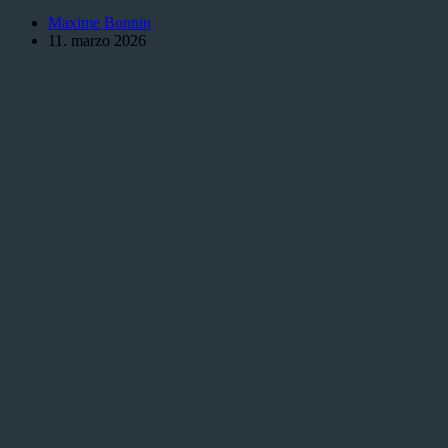
Point
Maxime Bonnin
Buy
11. marzo 2026
para
Atributos
explicado
de
forma
sencilla