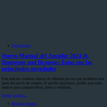
Pen & Paper
Nuevo Manual del Jugador 2024 de
Dungeons and Dragons: Estas son las
principales novedades
Este artículo contiene enlaces de afiliados por los que recibimos una
parte del precio de compra. Si queréis apoyarnos, podéis usar estos
enlaces para comprar libros, dados o similares.
Nuevo
Weiter scrollen...
Manual
Maxime Bonnin
del