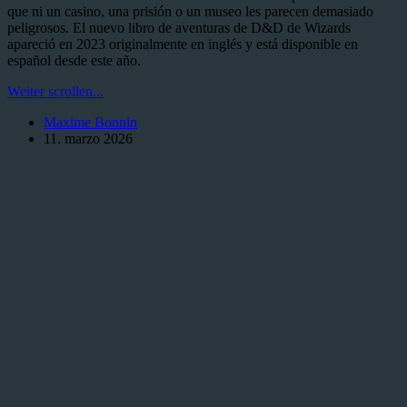
que ni un casino, una prisión o un museo les parecen demasiado
peligrosos. El nuevo libro de aventuras de D&D de Wizards
apareció en 2023 originalmente en inglés y está disponible en
español desde este año.
Las
Weiter scrollen...
Llaves
Maxime Bonnin
de
11. marzo 2026
la
Bóveda
Dorada:
Reseña
del
libro