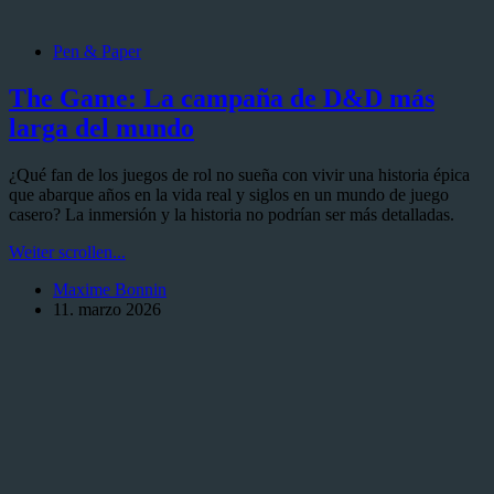
Pen & Paper
The Game: La campaña de D&D más
larga del mundo
¿Qué fan de los juegos de rol no sueña con vivir una historia épica
que abarque años en la vida real y siglos en un mundo de juego
casero? La inmersión y la historia no podrían ser más detalladas.
The
Weiter scrollen...
Game:
Maxime Bonnin
La
11. marzo 2026
campaña
de
D&D
más
larga
del
mundo