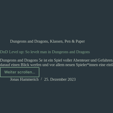
Dungeons and Dragons
,
Klassen
,
Pen & Paper
DnD Level up: So levelt man in Dungeons and Dragons
Dungeons and Dragons 5e ist ein Spiel voller Abenteuer und Gefahren.
darauf einen Blick werfen und vor allem neuen Spieler*innen eine ei
Weiter scrollen...
DnD
Level
Jonas Hammerich
25. Dezember 2023
up:
So
levelt
man
in
Dungeons
and