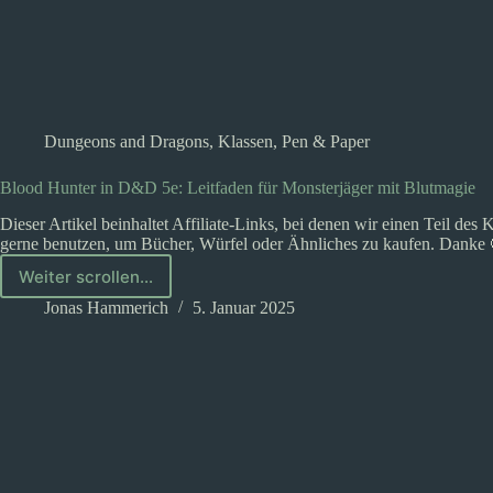
Dungeons and Dragons
,
Klassen
,
Pen & Paper
Blood Hunter in D&D 5e: Leitfaden für Monsterjäger mit Blutmagie
Dieser Artikel beinhaltet Affiliate-Links, bei denen wir einen Teil des 
gerne benutzen, um Bücher, Würfel oder Ähnliches zu kaufen. Dank
Weiter scrollen...
Blood
Hunter
Jonas Hammerich
5. Januar 2025
in
D&D
5e:
Leitfaden
für
Monsterjäger
mit
Blutmagie