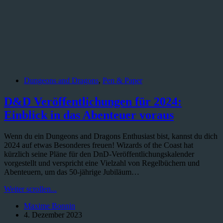
Dungeons and Dragons
,
Pen & Paper
D&D Veröffentlichungen für 2024:
Einblick in das Abenteuer voraus
Wenn du ein Dungeons and Dragons Enthusiast bist, kannst du dich
2024 auf etwas Besonderes freuen! Wizards of the Coast hat
kürzlich seine Pläne für den DnD-Veröffentlichungskalender
vorgestellt und verspricht eine Vielzahl von Regelbüchern und
Abenteuern, um das 50-jährige Jubiläum…
D&D
Weiter scrollen...
Veröffentlichungen
Maxime Bonnin
für
4. Dezember 2023
2024: