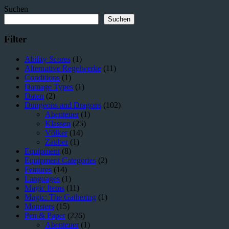
Einblick
Suchen
in
das
Suchen
Abenteuer
voraus
Filter
Ability Scores
(1)
Alternative Regelwerke
(11)
Conditions
(1)
Damage Types
(1)
Daten
(2)
Dungeons and Dragons
(102)
Abenteuer
(1)
Klassen
(25)
Völker
(14)
Zauber
(1)
Equipment
(8)
Equipment Categories
(2)
Features
(14)
Languages
(1)
Magic Items
(11)
Magic: The Gathering
(1)
Monsters
(15)
Pen & Paper
(226)
Abenteuer
(1)