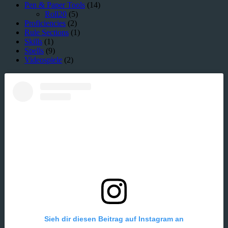
Pen & Paper Tools
(14)
Roll20
(5)
Proficiencies
(2)
Rule Sections
(1)
Skills
(1)
Spells
(9)
Videospiele
(2)
Sieh dir diesen Beitrag auf Instagram an