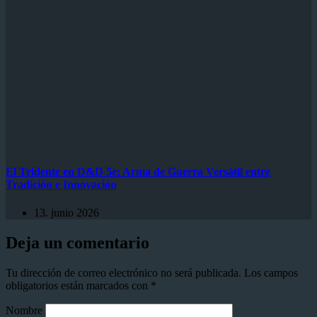
El Tridente en D&D 5e: Arma de Guerra Versátil entre
Tradición e Innovación
13. junio 2026
Deja un comentario
Tu dirección de correo electrónico no será publicada.
Los campos
obligatorios están marcados con
*
Nombre