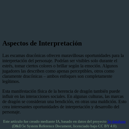
Aspectos de Interpretación
Las escamas dracónicas ofrecen maravillosas oportunidades para la
interpretación del personaje. Podrían ser visibles solo durante el
estrés, tomar ciertos colores o brillar según la emoción. Algunos
jugadores las describen como apenas perceptibles, otros como
claramente dracónicas – ambos enfoques son completamente
legítimos.
Esta manifestación física de la herencia de dragón también puede
influir en las interacciones sociales. En algunas culturas, las marcas
de dragón se consideran una bendición, en otras una maldición. Esto
crea interesantes oportunidades de interpretación y desarrollo del
personaje.
Este artículo fue creado mediante IA, basado en datos del proyecto
5e-database
(D&D 5e System Reference Document, licenciado bajo CC BY 4.0).