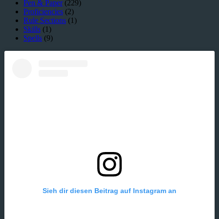
Pen & Paper
(229)
Proficiencies
(2)
Rule Sections
(1)
Skills
(1)
Spells
(9)
Sieh dir diesen Beitrag auf Instagram an