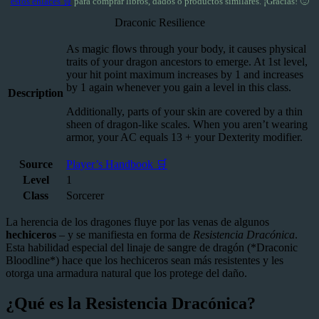
estos enlaces 🛒
para comprar libros, dados o productos similares. ¡Gracias! 🙂
Draconic Resilience
As magic flows through your body, it causes physical
traits of your dragon ancestors to emerge. At 1st level,
your hit point maximum increases by 1 and increases
by 1 again whenever you gain a level in this class.
Description
Additionally, parts of your skin are covered by a thin
sheen of dragon-like scales. When you aren’t wearing
armor, your AC equals 13 + your Dexterity modifier.
Source
Player’s Handbook 🛒
Level
1
Class
Sorcerer
La herencia de los dragones fluye por las venas de algunos
hechiceros
– y se manifiesta en forma de
Resistencia Dracónica
.
Esta habilidad especial del linaje de sangre de dragón (*Draconic
Bloodline*) hace que los hechiceros sean más resistentes y les
otorga una armadura natural que los protege del daño.
¿Qué es la Resistencia Dracónica?