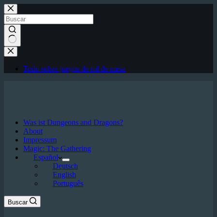
Saltar
al
contenido
Sin
resultados
Todo sobre juegos de rol de mesa
Was ist Dungeons and Dragons?
About
Impressum
Magic: The Gathering
Español
Deutsch
English
Português
Buscar