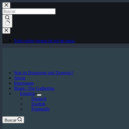
Saltar
al
contenido
Sin
resultados
Todo sobre juegos de rol de mesa
Was ist Dungeons and Dragons?
About
Impressum
Magic: The Gathering
Español
Deutsch
English
Português
Buscar