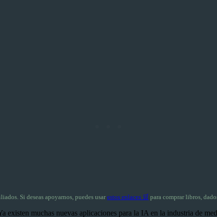
filiados. Si deseas apoyarnos, puedes usar
estos enlaces 🛒
para comprar libros, dados
 existen muchas nuevas aplicaciones para la IA en la industria de medio