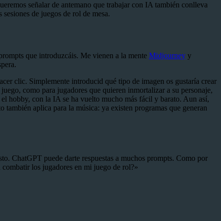
 queremos señalar de antemano que trabajar con IA también conlleva
s sesiones de juegos de rol de mesa.
n prompts que introduzcáis. Me vienen a la mente
Midjourney
y
spera.
acer clic. Simplemente introducid qué tipo de imagen os gustaría crear
l juego, como para jugadores que quieren inmortalizar a su personaje,
l hobby, con la IA se ha vuelto mucho más fácil y barato. Aun así,
to también aplica para la música: ya existen programas que generan
sto. ChatGPT puede darte respuestas a muchos prompts. Como por
combatir los jugadores en mi juego de rol?»