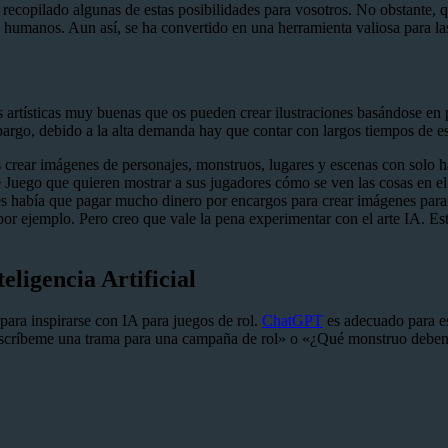
recopilado algunas de estas posibilidades para vosotros. No obstante,
 humanos. Aun así, se ha convertido en una herramienta valiosa para la
As artísticas muy buenas que os pueden crear ilustraciones basándose e
rgo, debido a la alta demanda hay que contar con largos tiempos de e
 crear imágenes de personajes, monstruos, lugares y escenas con solo h
 de Juego que quieren mostrar a sus jugadores cómo se ven las cosas en e
s había que pagar mucho dinero por encargos para crear imágenes para e
r ejemplo. Pero creo que vale la pena experimentar con el arte IA. Es
eligencia Artificial
para inspirarse con IA para juegos de rol.
ChatGPT
es adecuado para e
scríbeme una trama para una campaña de rol» o «¿Qué monstruo deben 