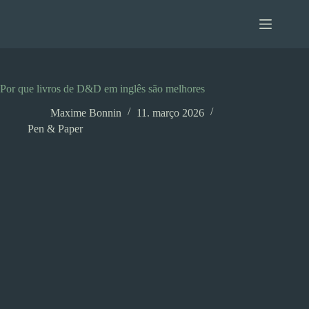
Pular
para
o
conteúdo
Por que livros de D&D em inglês são melhores
Maxime Bonnin
11. março 2026
Pen & Paper