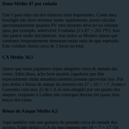
Dano Médio:
87 por rodada
Este é para mim um dos números mais importantes. Como meu
bossfight não deve terminar muito rapidamente, posso calcular
aproximadamente quantos PV meu monstro deve ter no mínimo
para, por exemplo, sobreviver 3 rodadas
[3 x 87 = 261 PV]
. Isso
não parece muito inicialmente, mas todos os Mestres sabem que
combates frequentemente demoram muito mais do que esperado.
Este combate durou cerca de 3 horas no total.
CA Média:
16,5
Quero que meus jogadores sejam atingidos cerca de metade das
vezes. Além disso, acho bom quando jogadores que têm
especialmente muita armadura também possam aproveitar isso. Por
isso defini o bônus de ataque do monstro em
17 – 10 = +7
. Assim o
Guerreiro com seus 22 de CA só será atingido por um quarto dos
ataques, enquanto o Ladino não consegue desviar em quase dois
terços dos casos.
Bônus de Ataque Médio: 6,5
Aqui também vale que gostaria de permitir cerca de metade dos
acertos. Então defini a CA do meu monstro em
10 + 7 = 17
. Os