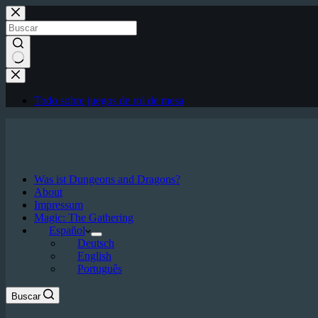
Saltar
al
contenido
Sin
resultados
Todo sobre juegos de rol de mesa
Was ist Dungeons and Dragons?
About
Impressum
Magic: The Gathering
Español
Deutsch
English
Português
Buscar