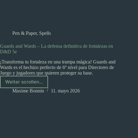
Pen & Paper
,
Spells
Guards and Wards – La defensa definitiva de fortalezas en
D&D 5e
¡Transforma tu fortaleza en una trampa mágica! Guards and
Wards es el hechizo perfecto de 6º nivel para Directores de
Juego y jugadores que quieren proteger su base.
Weiter scrollen...
Guards
and
Maxime Bonnin
11. mayo 2026
Wards
–
La
defensa
definitiva
de
fortalezas
en