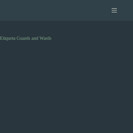
Saltar
al
contenido
Etiqueta
Guards and Wards