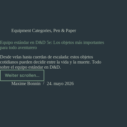
Equipment Categories
,
Pen & Paper
Equipo estándar en D&D 5e: Los objetos más importantes
para todo aventurero
Desde velas hasta cuerdas de escalada: estos objetos
cotidianos pueden decidir entre la vida y la muerte. Todo
sobre el equipo estándar en D&D.
Weiter scrollen...
Equipo
estándar
Maxime Bonnin
24. mayo 2026
en
D&D
5e:
Los
objetos
más
importantes
para