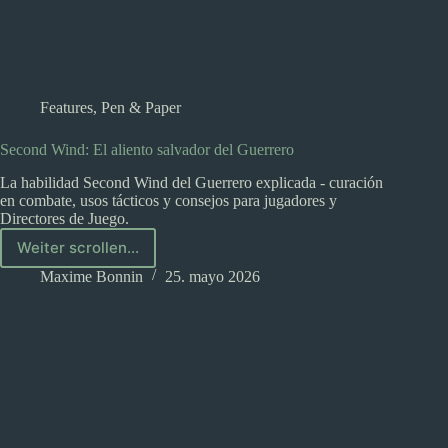
Features
,
Pen & Paper
Second Wind: El aliento salvador del Guerrero
La habilidad Second Wind del Guerrero explicada - curación
en combate, usos tácticos y consejos para jugadores y
Directores de Juego.
Weiter scrollen...
Second
Wind:
Maxime Bonnin
25. mayo 2026
El
aliento
salvador
del
Guerrero