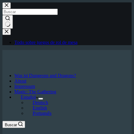
Saltar
al
contenido
Sin
resultados
Todo sobre juegos de rol de mesa
Was ist Dungeons and Dragons?
About
Impressum
Magic: The Gathering
Español
Deutsch
English
Português
Buscar