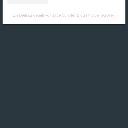
Ein Beitrag geteilt von Dice Scroller Blog (@dice_scroller)