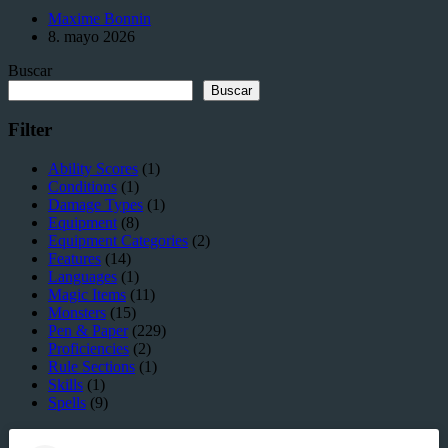
Media
Maxime Bonnin
en
8. mayo 2026
D&D:
El
Buscar
punto
medio
Buscar
dorado
entre
Filter
protección
y
Ability Scores
(1)
movilidad
Conditions
(1)
Damage Types
(1)
Equipment
(8)
Equipment Categories
(2)
Features
(14)
Languages
(1)
Magic Items
(11)
Monsters
(15)
Pen & Paper
(229)
Proficiencies
(2)
Rule Sections
(1)
Skills
(1)
Spells
(9)