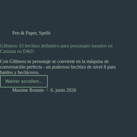
Pen & Paper
,
Spells
Glibness: El hechizo definitivo para personajes basados en
Carisma en D&D
Con Glibness tu personaje se convierte en la máquina de
conversación perfecta - un poderoso hechizo de nivel 8 para
bardos y hechiceros.
Weiter scrollen...
Glibness:
El
Maxime Bonnin
6. junio 2026
hechizo
definitivo
para
personajes
basados
en
Carisma
en