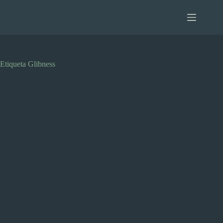
Saltar
al
contenido
Etiqueta
Glibness