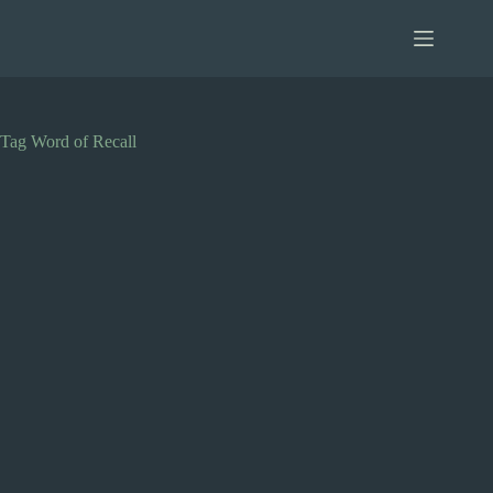
Pular
para
o
conteúdo
Tag
Word of Recall