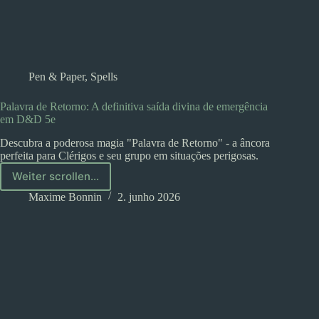
Pen & Paper
,
Spells
Palavra de Retorno: A definitiva saída divina de emergência
em D&D 5e
Descubra a poderosa magia "Palavra de Retorno" - a âncora
perfeita para Clérigos e seu grupo em situações perigosas.
Weiter scrollen...
Palavra
de
Maxime Bonnin
2. junho 2026
Retorno:
A
definitiva
saída
divina
de
emergência
em
D&D