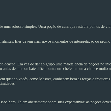
z de uma solução simples. Uma poção de cura que restaura pontos de v
 irritantes. Eles devem criar novos momentos de interpretação ou promov
colocação. Em vez de dar ao grupo uma maleta cheia de poções no iníc
 antes de um combate difícil contra um chefe tem uma chance muito ma
te bem quando vocês, como Mestres, conhecem bem as forças e fraqueza
ximidades.
essão Zero. Falem abertamente sobre suas expectativas: as poções de