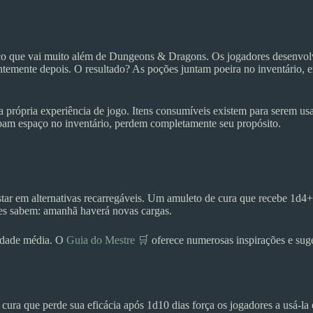
o que vai muito além de Dungeons & Dragons. Os jogadores desenvolv
temente depois. O resultado? As poções juntam poeira no inventário, e
a própria experiência de jogo. Itens consumíveis existem para serem u
upam espaço no inventário, perdem completamente seu propósito.
star em alternativas recarregáveis. Um amuleto de cura que recebe 1d4
es sabem: amanhã haverá novas cargas.
ridade média. O
Guia do Mestre 🛒
oferece numerosas inspirações e suge
ra que perde sua eficácia após 1d10 dias força os jogadores a usá-la e