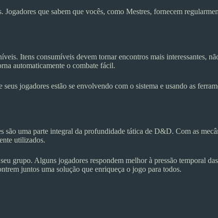
ivas. Jogadores que sabem que vocês, como Mestres, fornecem regularm
oníveis. Itens consumíveis devem tornar encontros mais interessantes, n
torna automaticamente o combate fácil.
seus jogadores estão se envolvendo com o sistema e usando as ferramen
es são uma parte integral da profundidade tática de D&D. Com as mecâ
nte utilizados.
eu grupo. Alguns jogadores respondem melhor à pressão temporal das d
ontrem juntos uma solução que enriqueça o jogo para todos.