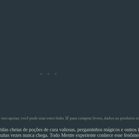
er nos apoiar, você pode usar
estes links 🛒
para comprar livros, dados ou produtos si
las cheias de poções de cura valiosas, pergaminhos mágicos e outros 
muitas vezes nunca chega. Todo Mestre experiente conhece esse fenôm