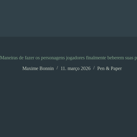
Pular
para
o
conteúdo
Maneiras de fazer os personagens jogadores finalmente beberem suas 
Maxime Bonnin
11. março 2026
Pen & Paper