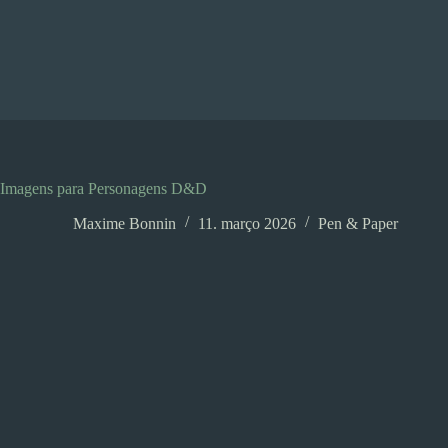
Pular
para
o
conteúdo
Imagens para Personagens D&D
Maxime Bonnin
11. março 2026
Pen & Paper