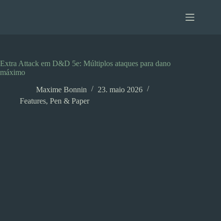
Pular
para
o
conteúdo
Extra Attack em D&D 5e: Múltiplos ataques para dano
máximo
Maxime Bonnin
23. maio 2026
Features
,
Pen & Paper