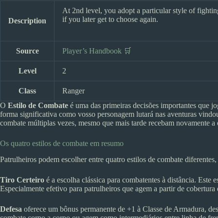
At 2nd level, you adopt a particular style of fight
if you later get to choose again.
Description
Source
Player’s Handbook 🛒
Level
2
Class
Ranger
O
Estilo de Combate
é uma das primeiras decisões importantes que jog
forma significativa como vosso personagem lutará nas aventuras vindo
combate múltiplas vezes, mesmo que mais tarde recebam novamente a 
Os quatro estilos de combate em resumo
Patrulheiros podem escolher entre quatro estilos de combate diferentes
Tiro Certeiro
é a escolha clássica para combatentes à distância. Este 
Especialmente efetivo para patrulheiros que agem a partir de cobertura
Defesa
oferece um bônus permanente de +1 à Classe de Armadura, desd
combate corpo a corpo ou agem como intermediários entre linha de fr