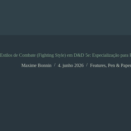
Pular
para
o
conteúdo
Estilos de Combate (Fighting Style) em D&D 5e: Especialização para P
Maxime Bonnin
4. junho 2026
Features
,
Pen & Pape