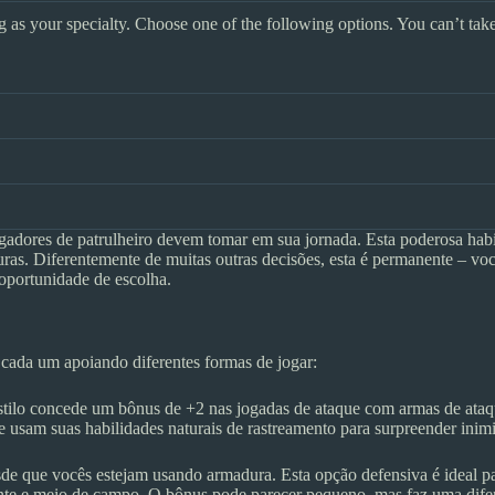
ing as your specialty. Choose one of the following options. You can’t ta
adores de patrulheiro devem tomar em sua jornada. Esta poderosa habili
uras. Diferentemente de muitas outras decisões, esta é permanente – v
oportunidade de escolha.
, cada um apoiando diferentes formas de jogar:
estilo concede um bônus de +2 nas jogadas de ataque com armas de ataque
 e usam suas habilidades naturais de rastreamento para surpreender inim
e que vocês estejam usando armadura. Esta opção defensiva é ideal pa
ente e meio de campo. O bônus pode parecer pequeno, mas faz uma dife