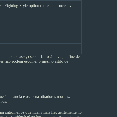
ke a Fighting Style option more than once, even
dade de classe, escolhida no 2º nível, define de
ocês não podem escolher o mesmo estilo de
 à distância e os torna atiradores mortais.
igos.
ra patrulheiros que ficam mais frequentemente no
rença considerável ao longo de muitos combates.