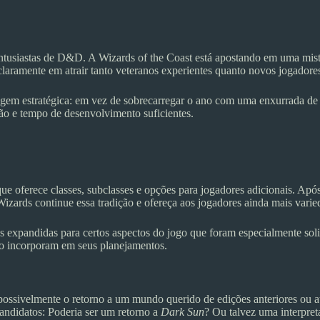
tusiastas de D&D. A Wizards of the Coast está apostando em uma mistu
laramente em atrair tanto veteranos experientes quanto novos jogadore
agem estratégica: em vez de sobrecarregar o ano com uma enxurrada de
ão e tempo de desenvolvimento suficientes.
ue oferece classes, subclasses e opções para jogadores adicionais. Apó
izards continue essa tradição e ofereça aos jogadores ainda mais varie
as expandidas para certos aspectos do jogo que foram especialmente so
e o incorporam em seus planejamentos.
ossivelmente o retorno a um mundo querido de edições anteriores ou
ndidatos: Poderia ser um retorno a
Dark Sun
? Ou talvez uma interpre