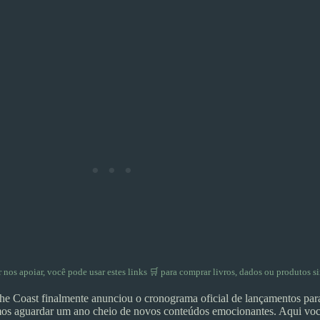
er nos apoiar, você pode usar
estes links 🛒
para comprar livros, dados ou produtos si
he Coast finalmente anunciou o cronograma oficial de lançamentos p
os aguardar um ano cheio de novos conteúdos emocionantes. Aqui você 