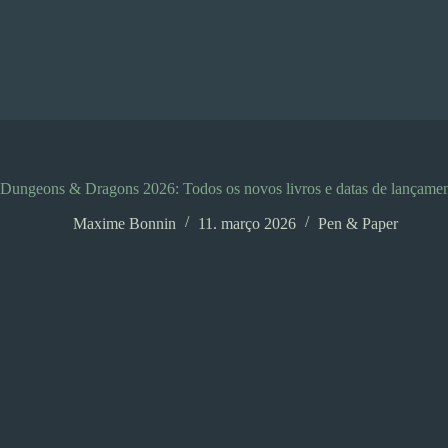
Pular
para
o
conteúdo
Dungeons & Dragons 2026: Todos os novos livros e datas de lançame
Maxime Bonnin
11. março 2026
Pen & Paper