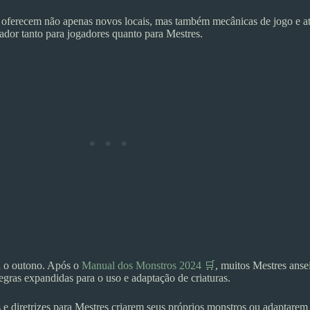
ois oferecem não apenas novos locais, mas também mecânicas de jogo e
dor tanto para jogadores quanto para Mestres.
a o outono. Após o
Manual dos Monstros 2024 🛒
, muitos Mestres anse
gras expandidas para o uso e adaptação de criaturas.
 diretrizes para Mestres criarem seus próprios monstros ou adaptarem o