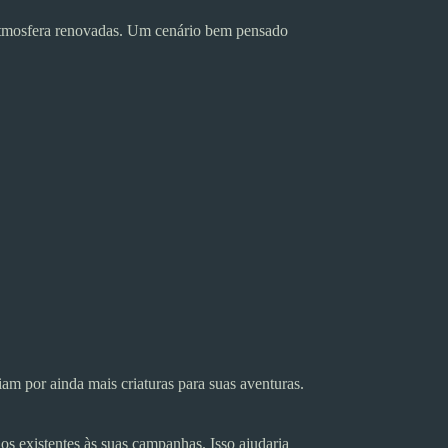
 atmosfera renovadas. Um cenário bem pensado
iam por ainda mais criaturas para suas aventuras.
s existentes às suas campanhas. Isso ajudaria