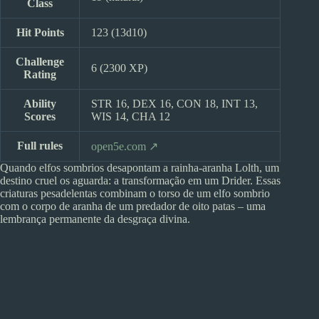
Class
Hit Points
123 (13d10)
Challenge
6 (2300 XP)
Rating
Ability
STR 16, DEX 16, CON 18, INT 13,
Scores
WIS 14, CHA 12
Full rules
open5e.com ↗
Quando elfos sombrios desapontam a rainha-aranha Lolth, um
destino cruel os aguarda: a transformação em um Drider. Essas
criaturas pesadelentas combinam o torso de um elfo sombrio
com o corpo de aranha de um predador de oito patas – uma
lembrança permanente da desgraça divina.