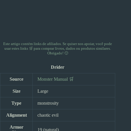
Este artigo contém links de afiliados. Se quiser nos apoiar, você pode
usar
estes links 🛒
para comprar livros, dados ou produtos similares.
Obrigado! 🙂
Drider
Source
Monster Manual 🛒
Size
Large
Type
monstrosity
Alignment
chaotic evil
Armor
19 (natural)