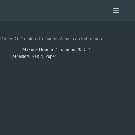
Pular
para
o
conteúdo
Drider: Os Temidos Centauros-Aranha do Submundo
Maxime Bonnin
5. junho 2026
Monsters
,
Pen & Paper